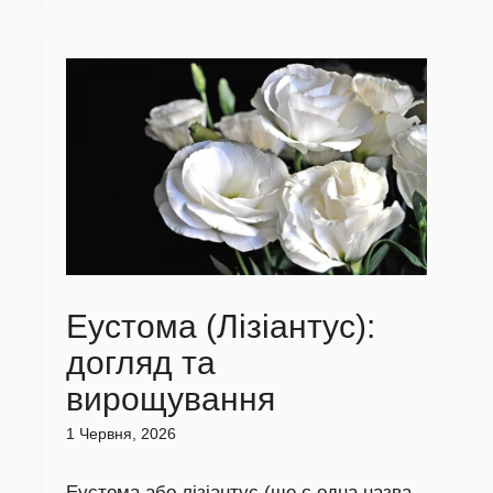
Еустома (Лізіантус):
догляд та
вирощування
1 Червня, 2026
Еустома або лізіантус (ще є одна назва