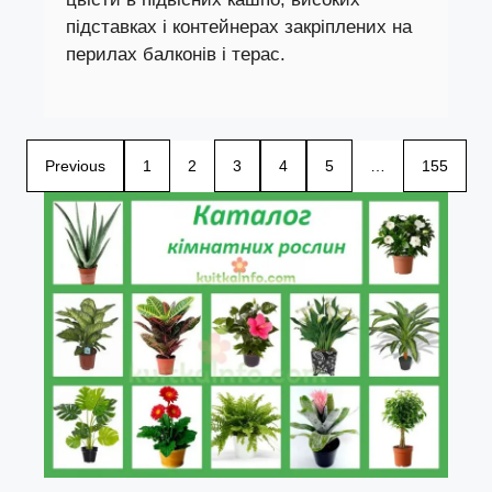
підставках і контейнерах закріплених на
перилах балконів і терас.
Previous
1
2
3
4
5
…
155