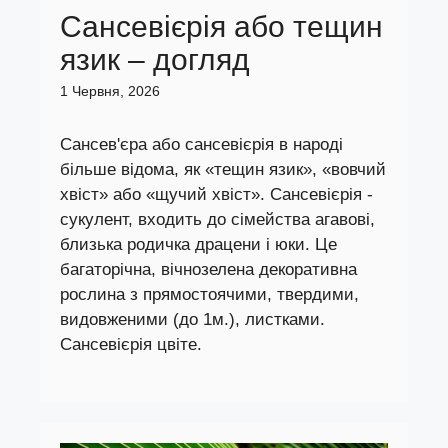
Сансевієрія або тещин
язик – догляд
1 Червня, 2026
Сансев'єра або сансевієрія в народі
більше відома, як «тещин язик», «вовчий
хвіст» або «щучий хвіст». Сансевієрія -
сукулент, входить до сімейства агавові,
близька родичка драцени і юки. Це
багаторічна, вічнозелена декоративна
рослина з прямостоячими, твердими,
видовженими (до 1м.), листками.
Сансевієрія цвіте.