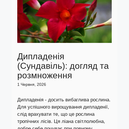
Дипладенія
(Сундавіль): догляд та
розмноження
1 Червня, 2026
Дипладенія - досить вибаглива рослина.
Для успішного вирощування дипладенії,
слід врахувати те, що це рослина
тропічних лісів. Ця ліана світлолюбна,
добре себе почуває при повному