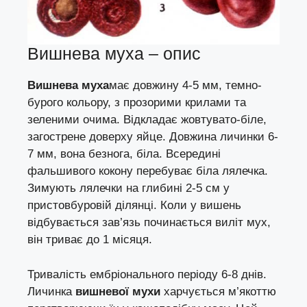
Вишнева муха – опис
Вишнева муха
має довжину 4-5 мм, темно-
бурого кольору, з прозорими крилами та
зеленими очима. Відкладає жовтувато-біле,
загострене доверху яйце. Довжина личинки 6-
7 мм, вона безнога, біла. Всередині
фальшивого кокону перебуває біла лялечка.
Зимують лялечки на глибині 2-5 см у
пристовбуровій ділянці. Коли у вишень
відбувається зав’язь починається виліт мух,
він триває до 1 місяця.
Тривалість ембріонального періоду 6-8 днів.
Личинка
вишневої мухи
харчується м’якоттю