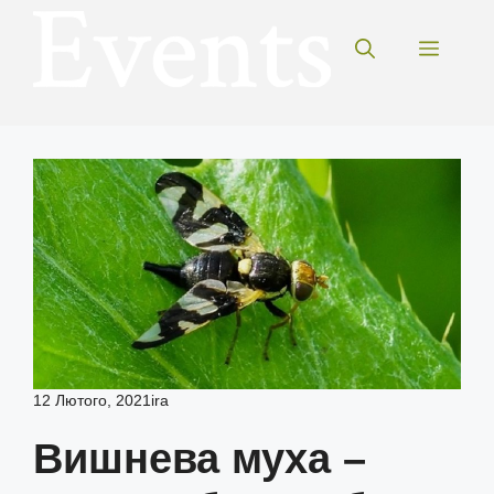
Перейти
до
Меню
вмісту
12 Лютого, 2021
ira
Вишнева муха –