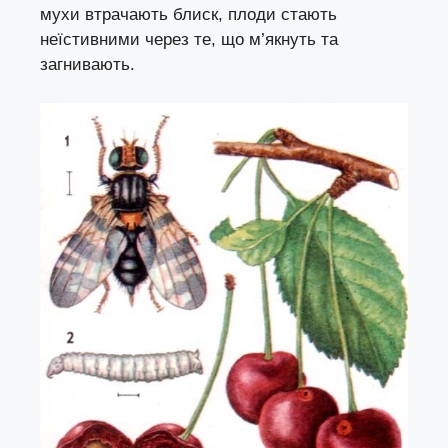
мухи втрачають блиск, плоди стають
неїстивними через те, що м’якнуть та
загнивають.