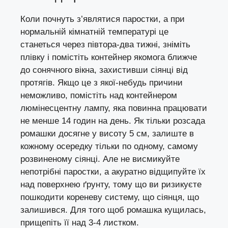
Коли почнуть з’являтися паростки, а при
нормальній кімнатній температурі це
станеться через півтора-два тижні, зніміть
плівку і помістіть контейнер якомога ближче
до сонячного вікна, захистивши сіянці від
протягів. Якщо це з якої-небудь причини
неможливо, помістіть над контейнером
люмінесцентну лампу, яка повинна працювати
не менше 14 годин на день. Як тільки розсада
ромашки досягне у висоту 5 см, залиште в
кожному осередку тільки по одному, самому
розвиненому сіянці. Але не висмикуйте
непотрібні паростки, а акуратно відщипуйте їх
над поверхнею ґрунту, тому що ви ризикуєте
пошкодити кореневу систему, що сіянця, що
залишився. Для того щоб ромашка кущилась,
прищепіть її над 3-4 листком.