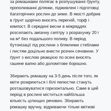
за ромашками полягає в розпушуванні ґрунту,
прополюванні ділянки, підживлені і підготовці
багаторічних рослин до зими. В якості добрив
в ґрунт щорічно вносять перегній, торф і
компост. В середині весни в міжряддях
розсипають аміачну селітру з розрахунку 20 г
на м² без подальшого поливу. В період
бутонізації під рослини з бляклими стеблами
і листям доцільно внести розчин сечовини. У
ґрунт з кислою реакцією по осені вносять
гашене вапно або доломітове борошно.
Збирають ромашку на 3-5 день після того, як
квіти розкриються і білі пелюстки стануть
розташовуватися горизонтально. Саме в цей
період в рослині міститься найбільша
кількість цілющих речовин. Збирають
ромашку вручну, відриваючи тільки квіткові