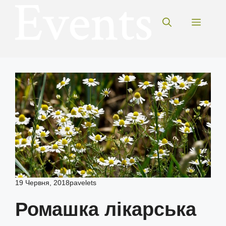
Перейти
до
Меню
вмісту
19 Червня, 2018
pavelets
Ромашка лікарська