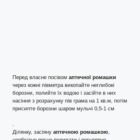
Перед власне посівом
аптечної ромашки
через кожні півметра викопайте неглибокі
борозни, полийте їх водою і засійте в них
насіння з розрахунку пів грама на 1 кв.м, потім
присипте борозни шаром мульчі 0,5-1 см
.
Ділянку, засіяну
аптечною ромашкою
,
необхідно рясно поливати і регулярно