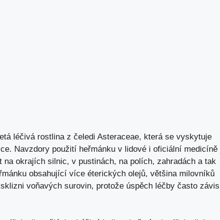
etá léčivá rostlina z čeledi Asteraceae, která se vyskytuje
e. Navzdory použití heřmánku v lidové i oficiální medicíně 
zt na okrajích silnic, v pustinách, na polích, zahradách a tak
eřmánku obsahující více éterických olejů, většina milovníků
sklizni voňavých surovin, protože úspěch léčby často závis