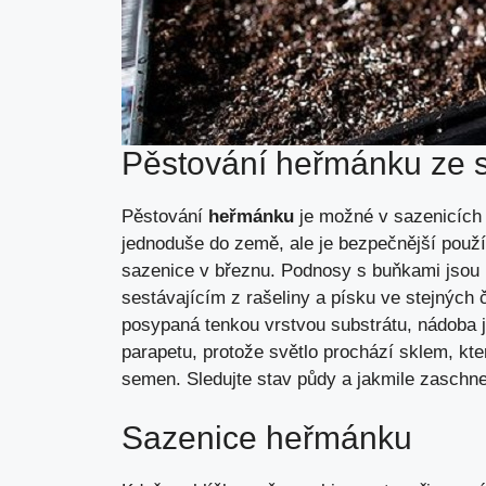
Pěstování heřmánku ze
Pěstování
heřmánku
je možné v sazenicích
jednoduše do země, ale je bezpečnější použ
sazenice v březnu. Podnosy s buňkami jsou
sestávajícím z rašeliny a písku ve stejných
posypaná tenkou vrstvou substrátu, nádoba je
parapetu, protože světlo prochází sklem, kte
semen. Sledujte stav půdy a jakmile zaschne
Sazenice heřmánku