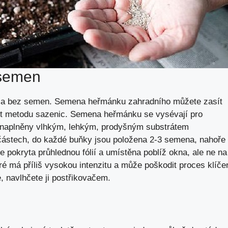
 semen
 a bez semen. Semena heřmánku zahradního můžete zasít
ít metodu sazenic. Semena heřmánku se vysévají pro
 naplněny vlhkým, lehkým, prodyšným substrátem
 částech, do každé buňky jsou položena 2-3 semena, nahoře
 pokryta průhlednou fólií a umístěna poblíž okna, ale ne na
ré má příliš vysokou intenzitu a může poškodit proces klíče
, navlhčete ji postřikovačem.