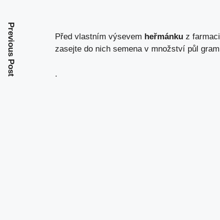
Previous Post
Před vlastním výsevem
heřmánku
z farmaci
zasejte do nich semena v množství půl gram
.