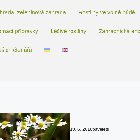
hrada, zeleninová zahrada
Rostliny ve volné půdě
mácí přípravky
Léčivé rostliny
Zahradnická enc
ašich čtenářů
19. 6. 2018
pavelets