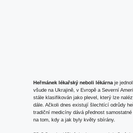
Heřmánek lékařský neboli lékárna
je jednol
všude na Ukrajině, v Evropě a Severní Americ
stále klasifikován jako plevel, který lze nalé
dále. Ačkoli dnes existují šlechtící odrůdy h
tradiční medicíny dává přednost samostatné 
na tom, kdy a jak byly květy sbírány.