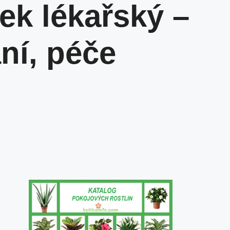
k lékařský –
ní, péče