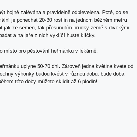
ýt hojně zalévána a pravidelně odplevelena. Poté, co se
timální je ponechat 20-30 rostlin na jednom běžném metru
t jak ze semen, tak přesunutím hrudky země s divokými
dat a na jaře z nich vyklíčí husté klíčky.
 místo pro pěstování heřmánku v lékárně.
řmánku uplyne 50-70 dní. Zároveň jedna květina kvete od
šechny výhonky budou kvést v různou dobu, bude doba
hem této doby můžete sklidit až 6 plodin!