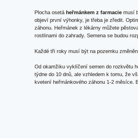
Plocha osetá
heřmánkem z farmacie
musí b
objeví první výhonky, je třeba je zředit. Op
záhonu. Heřmánek z lékárny můžete pěstova
rostlinami do zahrady. Semena se budou rozpa
Každé tři roky musí být na pozemku změněno
Od okamžiku vyklíčení semen do rozkvětu he
týdne do 10 dnů, ale vzhledem k tomu, že v
kvetení heřmánkového záhonu 1-2 měsíce. Bě