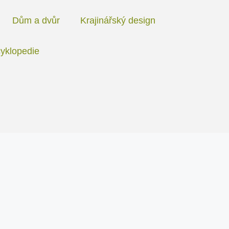
Dům a dvůr
Krajinářský design
yklopedie