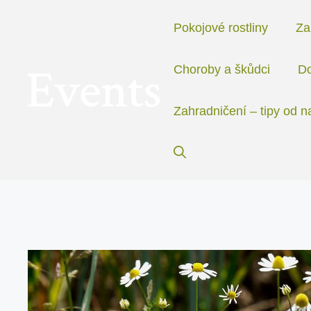
Přeskočit
na
Pokojové rostliny
Za
obsah
Choroby a škůdci
Do
Zahradničení – tipy od n