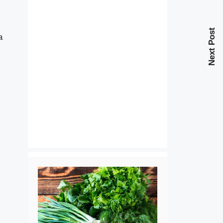
Next Post
a