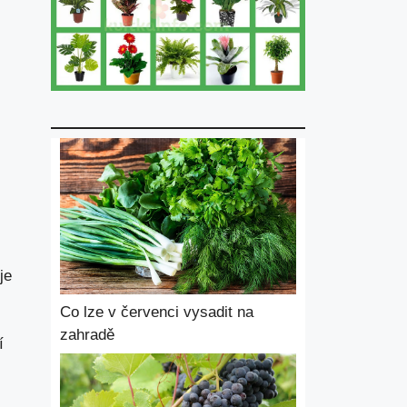
je
Co lze v červenci vysadit na
zahradě
í