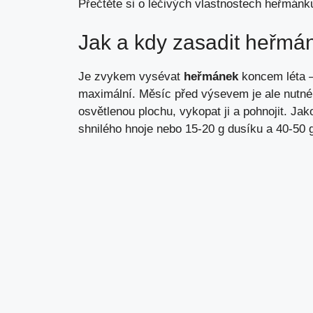
Přečtěte si o léčivých vlastnostech heřmánku 
Jak a kdy zasadit heřmá
Je zvykem vysévat
heřmánek
koncem léta 
maximální. Měsíc před výsevem je ale nutné 
osvětlenou plochu, vykopat ji a pohnojit. Ja
shnilého hnoje nebo 15-20 g dusíku a 40-50 g