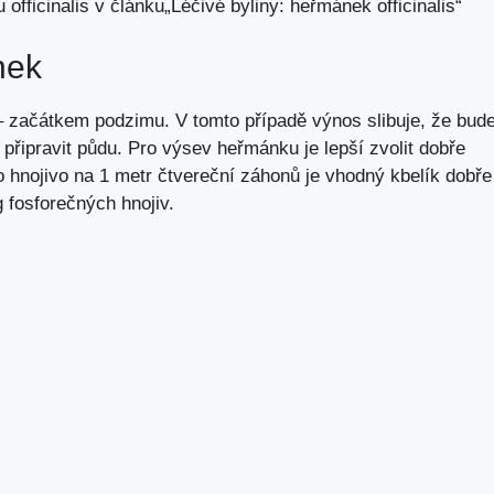
officinalis v článku
„Léčivé byliny: heřmánek officinalis“
nek
– začátkem podzimu. V tomto případě výnos slibuje, že bud
připravit půdu. Pro výsev heřmánku je lepší zvolit dobře
ko hnojivo na 1 metr čtvereční záhonů je vhodný kbelík dobře
 fosforečných hnojiv.