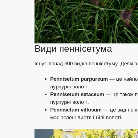
Види пеннісетума
Існує понад 300 видів пеннісетуму. Деякі
Pennisetum purpureum
— це найпош
пурпурні волоті.
Pennisetum setaceum
— це також по
пурпурні волоті.
Pennisetum villosum
— це вид пенн
має зелені листя і білі волоті.