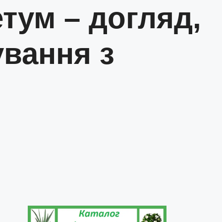
тум – догляд,
вання з
я