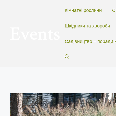
Перейти
до
Кімнатні рослини
С
вмісту
Шкідники та хвороби
Садівництво – поради 