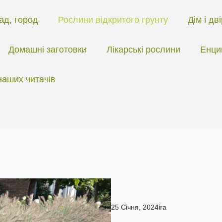
ад, город
Рослини відкритого грунту
Дім і дв
Домашні заготовки
Лікарські рослини
Енци
наших читачів
25 Січня, 2024
ira