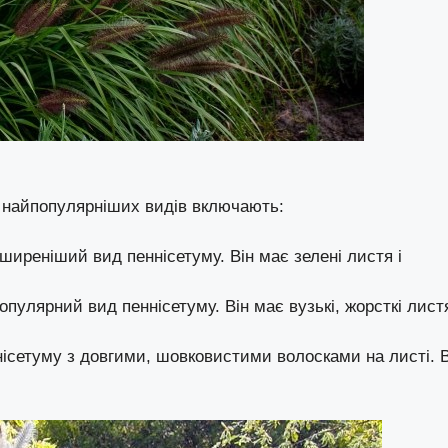
 з найпопулярніших видів включають:
иреніший вид пеннісетуму. Він має зелені листя і
пулярний вид пеннісетуму. Він має вузькі, жорсткі листя
ісетуму з довгими, шовковистими волосками на листі. В