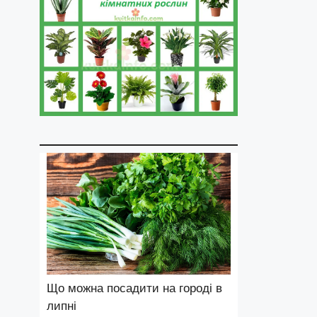
Що можна посадити на городі в
липні