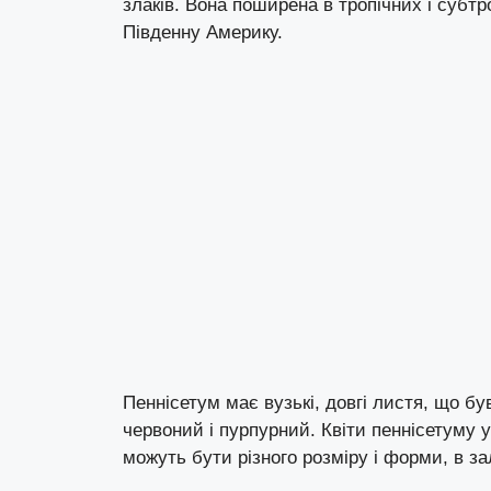
злаків. Вона поширена в тропічних і субтр
Південну Америку.
Пеннісетум має вузькі, довгі листя, що б
червоний і пурпурний. Квіти пеннісетуму 
можуть бути різного розміру і форми, в за