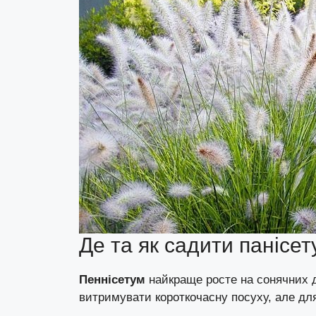
Де та як садити панісет
Пеннісетум
найкраще росте на сонячних д
витримувати короткочасну посуху, але для