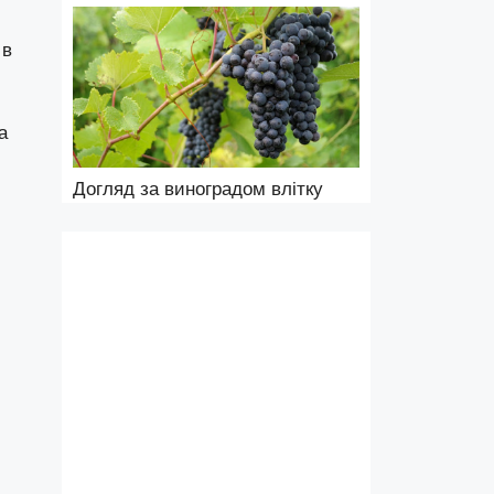
 в
а
Догляд за виноградом влітку