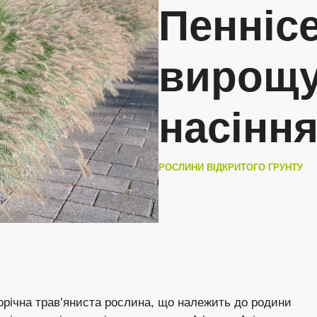
Пеннісе
вирощу
насінн
РОСЛИНИ ВІДКРИТОГО ГРУНТУ
торічна трав’яниста рослина, що належить до родини