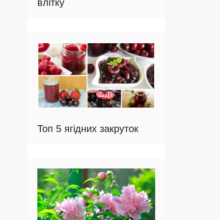
влітку
Топ 5 ягідних закруток