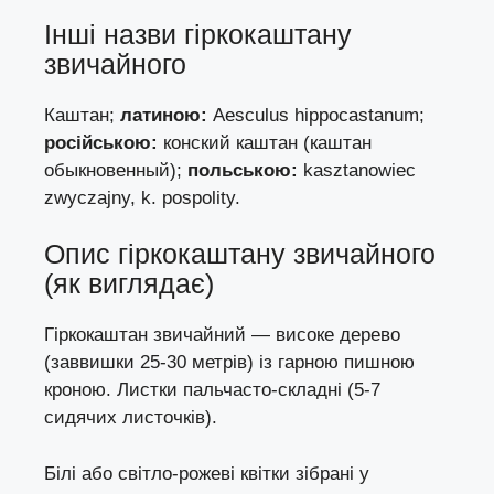
Інші назви гіркокаштану
звичайного
Каштан;
латиною:
Aesculus hippocastanum;
російською:
конский каштан (каштан
обыкновенный);
польською:
kasztanowiec
zwyczajny, k. pospolity.
Опис гіркокаштану звичайного
(як виглядає)
Гіркокаштан звичайний — високе дерево
(заввишки 25-30 метрів) із гарною пишною
кроною. Листки пальчасто-складні (5-7
сидячих листочків).
Білі або світло-рожеві квітки зібрані у