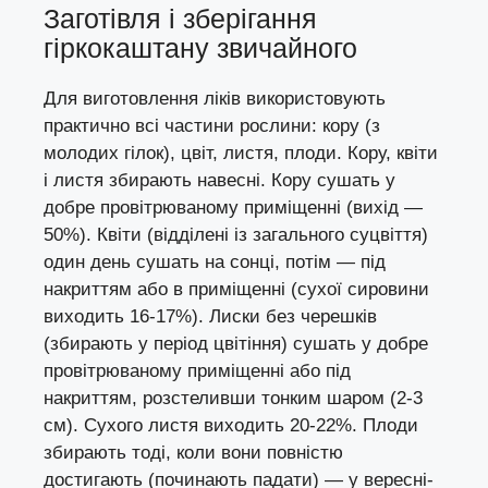
Заготівля і зберігання
гіркокаштану звичайного
Для виготовлення ліків використовують
практично всі частини рослини: кору (з
молодих гілок), цвіт, листя, плоди. Кору, квіти
і листя збирають навесні. Кору сушать у
добре провітрюваному приміщенні (вихід —
50%). Квіти (відділені із загального суцвіття)
один день сушать на сонці, потім — під
накриттям або в приміщенні (сухої сировини
виходить 16-17%). Лиски без черешків
(збирають у період цвітіння) сушать у добре
провітрюваному приміщенні або під
накриттям, розстеливши тонким шаром (2-3
см). Сухого листя виходить 20-22%. Плоди
збирають тоді, коли вони повністю
достигають (починають падати) — у вересні-