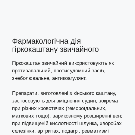
Фармакологічна дія
гіркокаштану звичайного
Гіркокаштан звичайний використовують як
протизапальний, протисудомний засіб,
знеболювальне, антикоагулянт.
Препарати, виготовлені з кінського каштану,
застосовують для зміцнення судин, зокрема
при різних кровотечах (гемороїдальних,
маткових тощо), варикозному розширенні вен;
при підвищеній кислотності шлунка, хворобах
селезінки, артритах, подагрі, ревматизмі