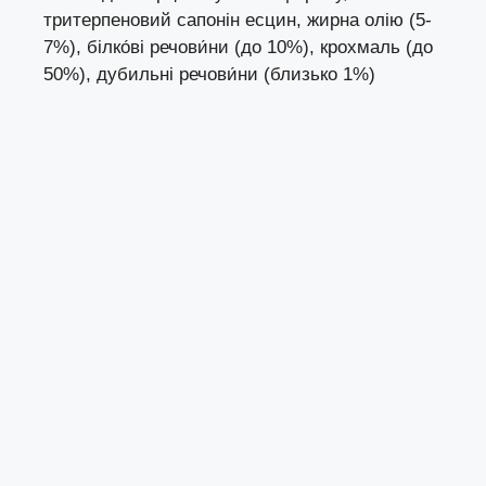
тритерпеновий сапонін есцин, жирна олію (5-
7%), білко́ві речови́ни (до 10%), крохмаль (до
50%), дубильні речови́ни (близько 1%)