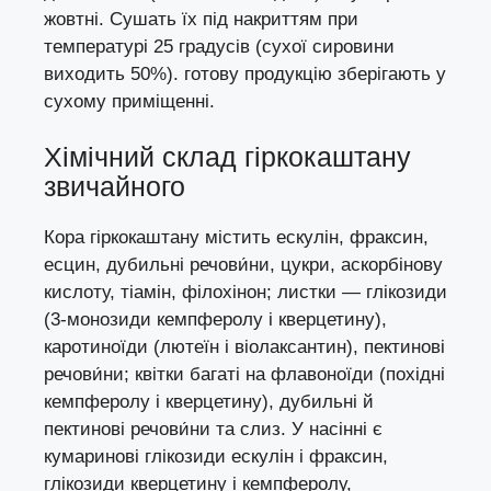
жовтні. Сушать їх під накриттям при
температурі 25 градусів (сухої сировини
виходить 50%). готову продукцію зберігають у
сухому приміщенні.
Хімічний склад гіркокаштану
звичайного
Кора гіркокаштану містить ескулін, фраксин,
есцин, дубильні речови́ни, цукри, аскорбінову
кислоту, тіамін, філохінон; листки — глікозиди
(3-монозиди кемпферолу і кверцетину),
каротиноїди (лютеїн і віолаксантин), пектинові
речови́ни; квітки багаті на флавоноїди (похідні
кемпферолу і кверцетину), дубильні й
пектинові речови́ни та слиз. У насінні є
кумаринові глікозиди ескулін і фраксин,
глікозиди кверцетину і кемпферолу,