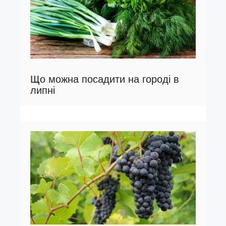
Що можна посадити на городі в
липні