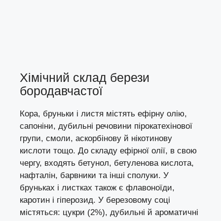
Хімічний склад берези
бородавчастої
Кора, бруньки і листя містять ефірну олію,
сапоніни, дубильні речовини пірокатехінової
групи, смоли, аскорбінову й нікотинову
кислоти тощо. До складу ефірної олії, в свою
чергу, входять бетунол, бетуленова кислота,
нафталін, барвники та інші сполуки. У
бруньках і листках також є флавоноїди,
каротин і гіперозид. У березовому соці
містяться: цукри (2%), дубильні й ароматичні