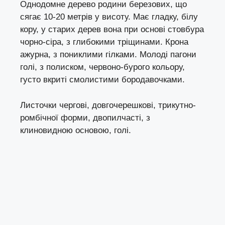
Однодомне дерево родини березових, що
сягає 10-20 метрів у висоту. Має гладку, білу
кору, у старих дерев вона при основі стовбура
чорно-сіра, з глибокими тріщинами. Крона
ажурна, з пониклими гілками. Молоді пагони
голі, з полиском, червоно-бурого кольору,
густо вкриті смолистими бородавочками.
Листочки чергові, довгочерешкові, трикутно-
ромбічної форми, двопилчасті, з
клиновидною основою, голі.