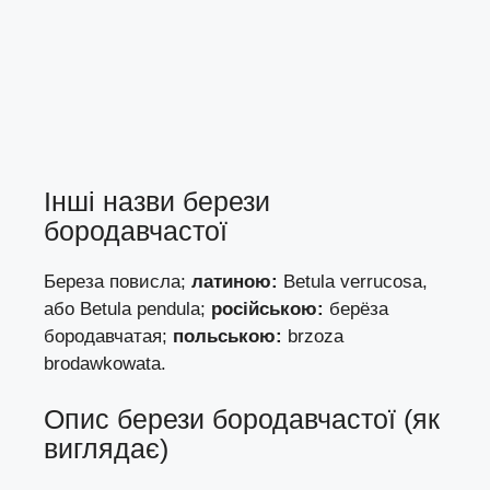
Інші назви берези
бородавчастої
Береза повисла;
латиною:
Betula verrucosa,
або Betula pendula;
російською:
берёза
бородавчатая;
польською:
brzoza
brodawkowata.
Опис берези бородавчастої (як
виглядає)