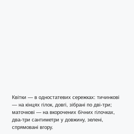
Квітки — в одностатевих сережках: тичинкові
— на кінцях гілок, довгі, зібрані по дві-три;
маточкові — на вкорочених бічних гілочках,
два-три сантиметри у довжину, зелені,
спрямовані вгору.