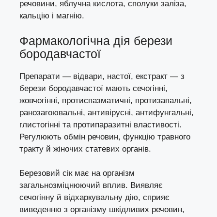
речовини, яблучна кислота, сполуки заліза,
кальцію і магнію.
Фармакологічна дія берези
бородавчастої
Препарати — відвари, настої, екстракт — з
берези бородавчастої мають сечогінні,
жовчогінні, протиспазматичні, протизапальні,
ранозагоювальні, антивірусні, антифунгальні,
глистогінні та протипаразитні властивості.
Регулюють обмін речовин, функцію травного
тракту й жіночих статевих органів.
Березовий сік має на організм
загальнозміцнюючий вплив. Виявляє
сечогінну й відхаркувальну дію, сприяє
виведенню з організму шкідливих речовин,