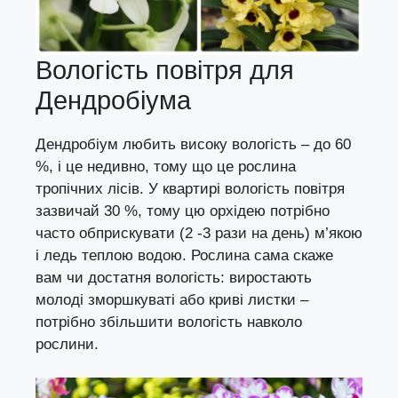
Вологість повітря для
Дендробіума
Дендробіум любить високу вологість – до 60
%, і це недивно, тому що це рослина
тропічних лісів. У квартирі вологість повітря
зазвичай 30 %, тому цю орхідею потрібно
часто обприскувати (2 -3 рази на день) м’якою
і ледь теплою водою. Рослина сама скаже
вам чи достатня вологість: виростають
молоді зморшкуваті або криві листки –
потрібно збільшити вологість навколо
рослини.