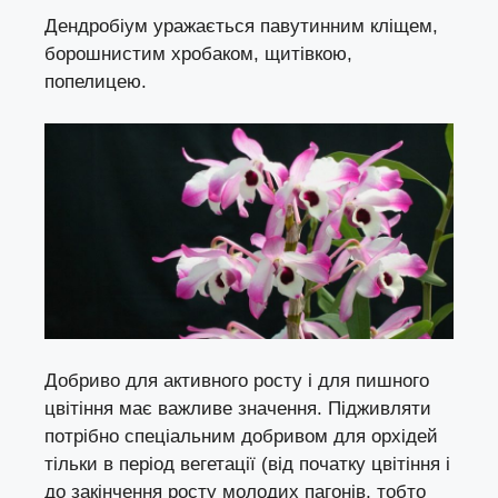
Дендробіум уражається
павутинним кліщем
,
борошнистим хробаком,
щитівкою
,
попелицею
.
Добриво для активного росту і для пишного
цвітіння має важливе значення. Підживляти
потрібно спеціальним добривом для орхідей
тільки в період вегетації (від початку цвітіння і
до закінчення росту молодих пагонів, тобто