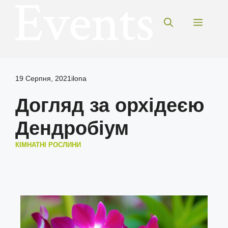
Перейти
до
Меню
вмісту
19 Серпня, 2021
ilona
Догляд за орхідеєю
Дендробіум
КІМНАТНІ РОСЛИНИ