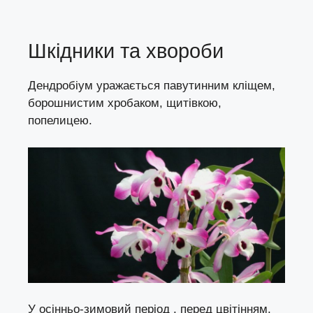
Шкідники та хвороби
Дендробіум уражається
павутинним кліщем
,
борошнистим хробаком,
щитівкою
,
попелицею
.
У осінньо-зимовий період , перед цвітінням,