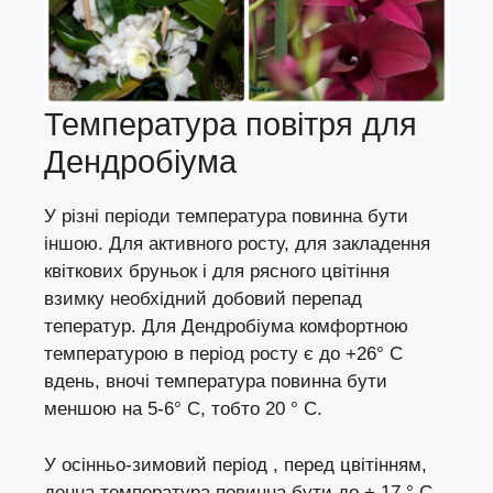
Температура повітря для
Дендробіума
У різні періоди температура повинна бути
іншою. Для активного росту, для закладення
квіткових бруньок і для рясного цвітіння
взимку необхідний добовий перепад
теператур. Для Дендробіума комфортною
температурою в період росту є до +26° C
вдень, вночі температура повинна бути
меншою на 5-6° C, тобто 20 ° C.
У осінньо-зимовий період , перед цвітінням,
денна температура повинна бути до + 17 ° C,