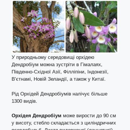
У природньому середовищі орхідею
Дендробіум можна зустріти в Гімалаях,
Південно-Східної Азії, Філліпіни, Індонезії,
В’єтнамі, Новій Зеландії, а також у Китаї.
Рід Орхідей Дендробіумів налічує більше
1300 видів.
Орхідея Дендробіум
може вирости до 90 см
у висоту, стебло складається з циліндричних