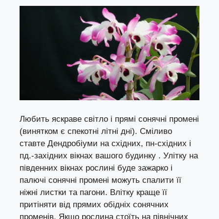
Любить яскраве світло і прямі сонячні промені
(винятком є спекотні літні дні). Сміливо
ставте Дендробіуми на східних, пн-східних і
пд.-західних вікнах вашого будинку . Улітку на
південних вікнах рослині буде зажарко і
палючі сонячні промені можуть спалити її
ніжні листки та пагони. Влітку краще її
притіняти від прямих обідніх сонячних
променів. Якщо рослина стоїть на північних