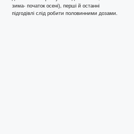
зима- початок осені), перші й останні
підгодівлі слід робити половинними дозами.