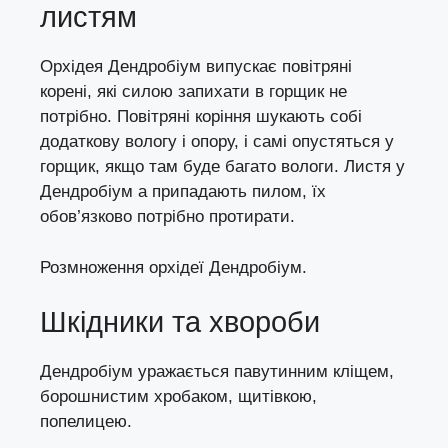
листям
Орхідея Дендробіум випускає повітряні
корені, які силою запихати в горщик не
потрібно. Повітряні коріння шукають собі
додаткову вологу і опору, і самі опустяться у
горщик, якщо там буде багато вологи. Листя у
Дендробіум а припадають пилом, їх
обов’язково потрібно протирати.
Розмноження орхідеї Дендробіум.
Шкідники та хвороби
Дендробіум уражається
павутинним кліщем
,
борошнистим хробаком,
щитівкою
,
попелицею
.