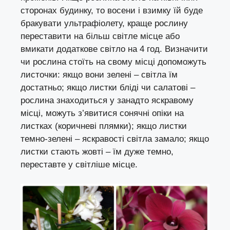
сторонах будинку, то восени і взимку їй буде
бракувати ультрафіолету, краще рослину
переставити на більш світле місце або
вмикати додаткове світло на 4 год. Визначити
чи рослина стоїть на свому місці допоможуть
листочки: якщо вони зелені – світла їм
достатньо; якщо листки бліді чи салатові –
рослина знаходиться у занадто яскравому
місці, можуть з’явитися сонячні опіки на
листках (коричневі плямки); якщо листки
темно-зелені – яскравості світла замало; якщо
листки стають жовті – їм дуже темно,
переставте у світліше місце.