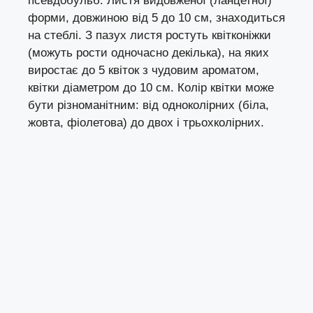
псевдобульб. Листя видовженої (ланцетної)
форми, довжиною від 5 до 10 см, знаходиться
на стеблі. З пазух листя ростуть квітконіжки
(можуть рости одночасно декілька), на яких
виростає до 5 квіток з чудовим ароматом,
квітки діаметром до 10 см. Колір квітки може
бути різноманітним: від одноколірних (біла,
жовта, фіолетова) до двох і трьохколірних.