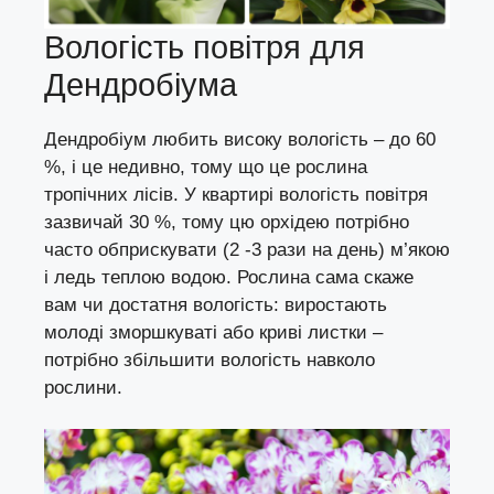
Вологість повітря для
Дендробіума
Дендробіум любить високу вологість – до 60
%, і це недивно, тому що це рослина
тропічних лісів. У квартирі вологість повітря
зазвичай 30 %, тому цю орхідею потрібно
часто обприскувати (2 -3 рази на день) м’якою
і ледь теплою водою. Рослина сама скаже
вам чи достатня вологість: виростають
молоді зморшкуваті або криві листки –
потрібно збільшити вологість навколо
рослини.