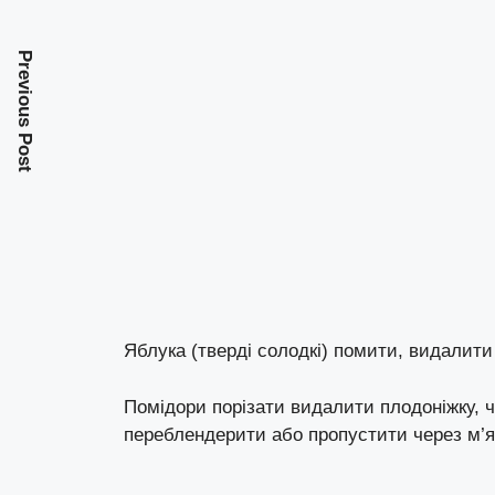
Previous Post
Яблука (тверді солодкі) помити, видалити 
Помідори порізати видалити плодоніжку, ч
переблендерити або пропустити через м’я