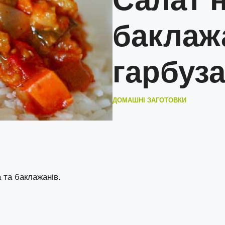
баклаж
гарбуз
ДОМАШНІ ЗАГОТОВКИ
 та баклажанів.