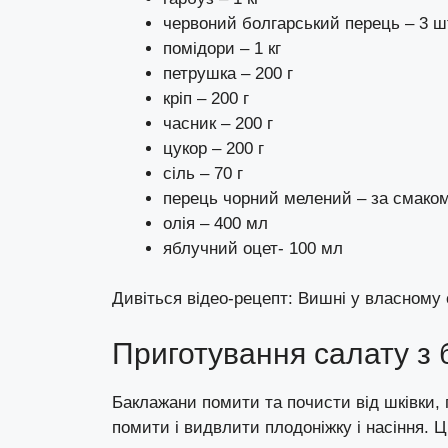
червоний болгарський перець – 3 ш
помідори – 1 кг
петрушка – 200 г
кріп – 200 г
часник – 200 г
цукор – 200 г
сіль – 70 г
перець чорний мелений – за смако
олія – 400 мл
яблучний оцет- 100 мл
Дивіться відео-рецепт: Вишні у власному 
Приготування салату з 
Баклажани помити та почисти від шківки, 
помити і видвлити плодоніжку і насіння. Ц