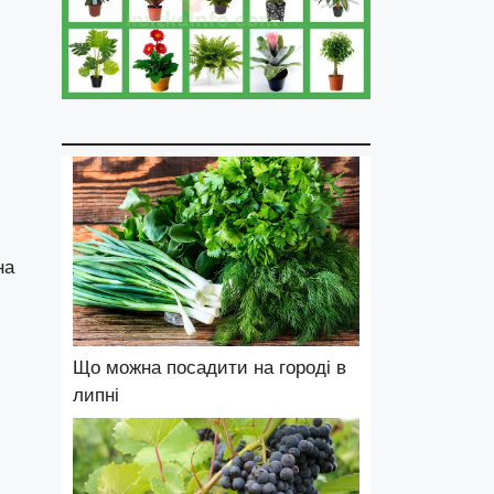
на
и
Що можна посадити на городі в
липні