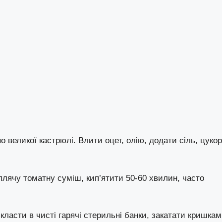
о великої кастрюлі. Влити оцет, олію, додати сіль, цукор
иплячу томатну суміш, кип’ятити 50-60 хвилин, часто
класти в чисті гарячі стерильні банки, закатати кришкам