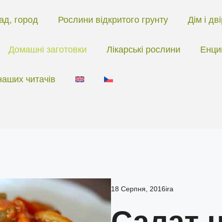
ад, город
Рослини відкритого грунту
Дім і дв
Домашні заготовки
Лікарські рослини
Енци
наших читачів
18 Серпня, 2016
ira
Салат н