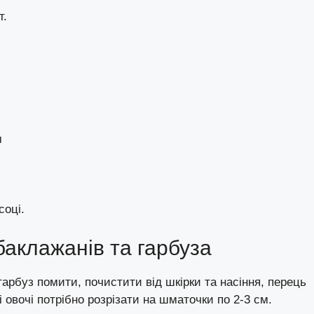
т.
м
соці.
баклажанів та гарбуза
гарбуз помити, почистити від шкірки та насіння, перець
і овочі потрібно розрізати на шматочки по 2-3 см.