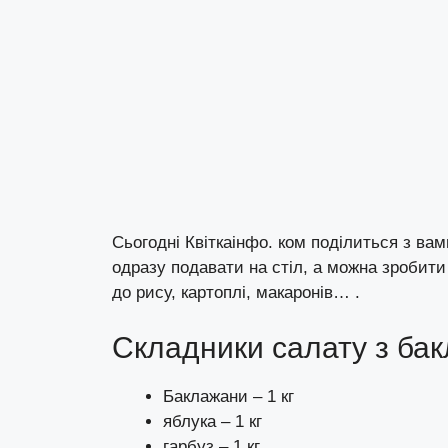
Сьогодні
Квіткаінфо. ком
поділиться з ва
одразу подавати на стіл, а можна зробит
до рису, картоплі, макаронів… .
Складники салату з бак
Баклажани – 1 кг
яблука – 1 кг
гарбуз – 1 кг