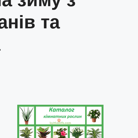
анів та
а