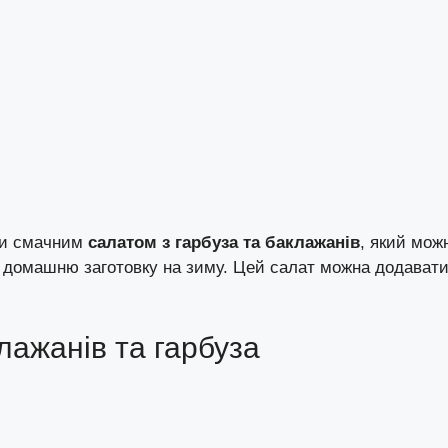
ми смачним
салатом з гарбуза та баклажанів
, який мож
и домашню заготовку на зиму. Цей салат можна додават
лажанів та гарбуза