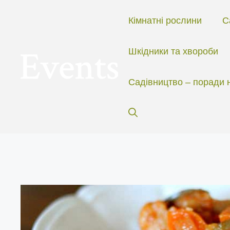
Перейти
до
Кімнатні рослини
С
вмісту
Шкідники та хвороби
Садівництво – поради 