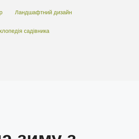
ір
Ландшафтний дизайн
клопедія садівника
а зиму з