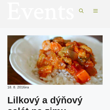
Přeskočit
na
Menu
obsah
18. 8. 2016
ira
Lilkový a dýňový