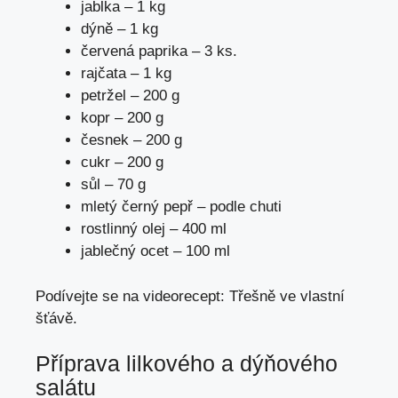
jablka – 1 kg
dýně – 1 kg
červená paprika – 3 ks.
rajčata – 1 kg
petržel – 200 g
kopr – 200 g
česnek – 200 g
cukr – 200 g
sůl – 70 g
mletý černý pepř – podle chuti
rostlinný olej – 400 ml
jablečný ocet – 100 ml
Podívejte se na videorecept: Třešně ve vlastní
šťávě.
Příprava lilkového a dýňového
salátu