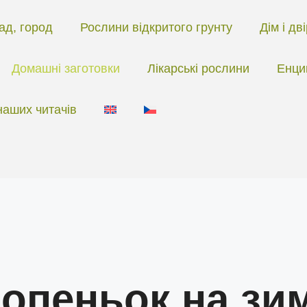
ад, город
Рослини відкритого грунту
Дім і дв
Домашні заготовки
Лікарські рослини
Енци
наших читачів
 опеньок на зи