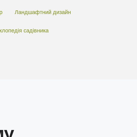
ір
Ландшафтний дизайн
клопедія садівника
му