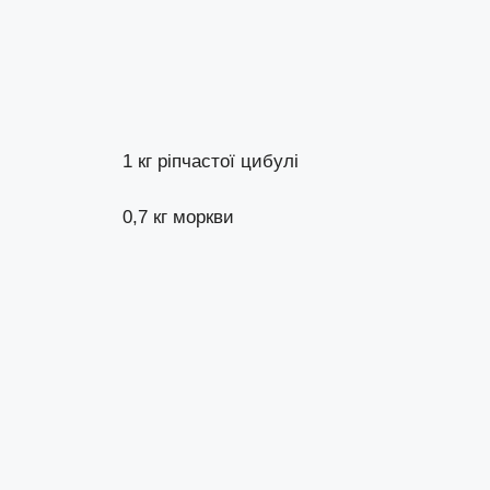
1 кг ріпчастої цибулі
0,7 кг моркви