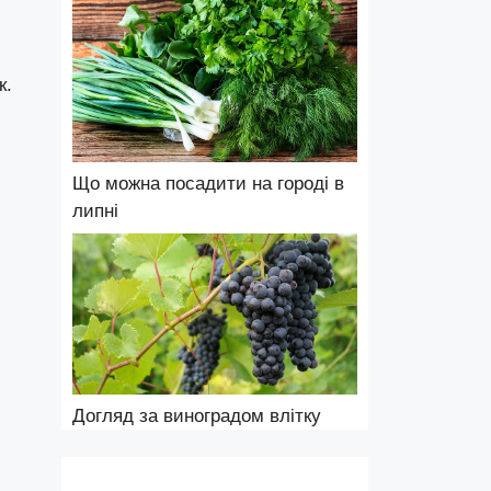
к.
Що можна посадити на городі в
липні
Догляд за виноградом влітку