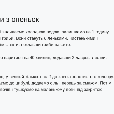
и з опеньок
і і заливаємо холодною водою, залишаємо на 1 годину.
 гриби. Вони стануть біленькими, чистенькими і
їм стекти, поклавши гриби на сито.
 варитися на 40 хвилин, додавши 2 лаврові листки,
 у великій кількості олії до злегка золотистого кольору.
аємо до цибулі, додаємо сіль і перець за смаком. Потім
очів і тушкуємо на маленькому вогні під закритою