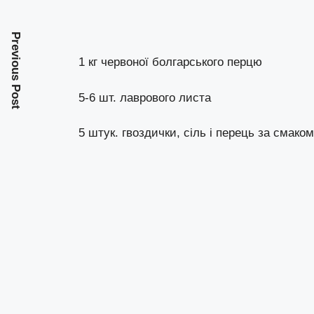
Previous Post
1 кг червоної болгарського перцю
5-6 шт. лаврового листа
5 штук. гвоздички, сіль і перець за смаком