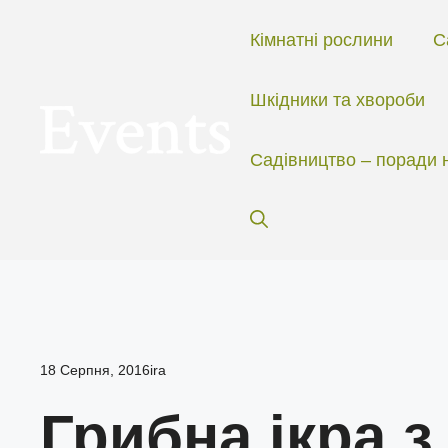
Перейти
до
Кімнатні рослини
С
вмісту
Шкідники та хвороби
Садівництво – поради 
18 Серпня, 2016
ira
Грибна ікра з