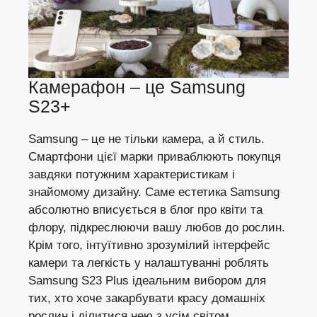
Камерафон – це Samsung
S23+
Samsung – це не тільки камера, а й стиль.
Смартфони цієї марки приваблюють покупця
завдяки потужним характеристикам і
знайомому дизайну. Саме естетика Samsung
абсолютно вписується в блог про квіти та
флору, підкреслюючи вашу любов до рослин.
Крім того, інтуїтивно зрозумілий інтерфейс
камери та легкість у налаштуванні роблять
Samsung S23 Plus ідеальним вибором для
тих, хто хоче закарбувати красу домашніх
рослин і ділитися нею з усім світом.