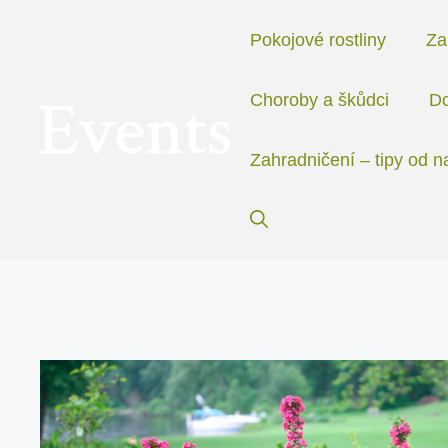
Přeskočit
na
Pokojové rostliny
Za
obsah
Choroby a škůdci
Do
Zahradničení – tipy od n