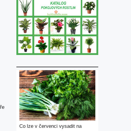
ře
Co lze v červenci vysadit na