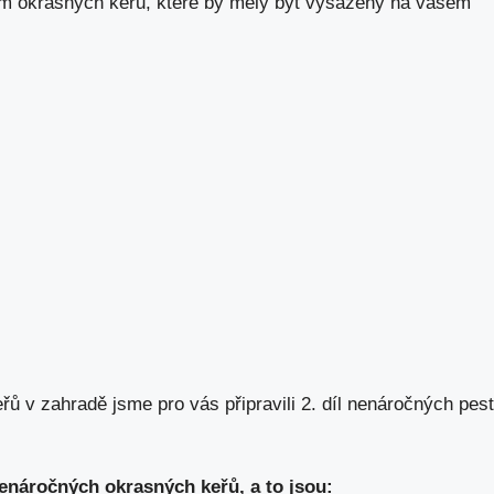
nam okrasných keřů, které by měly být vysazeny na vašem
ů v zahradě jsme pro vás připravili 2. díl nenáročných pest
nenáročných okrasných keřů, a to jsou: