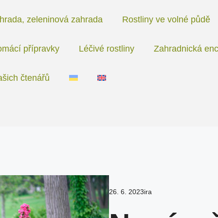
hrada, zeleninová zahrada
Rostliny ve volné půdě
mácí přípravky
Léčivé rostliny
Zahradnická enc
ašich čtenářů
26. 6. 2023
ira