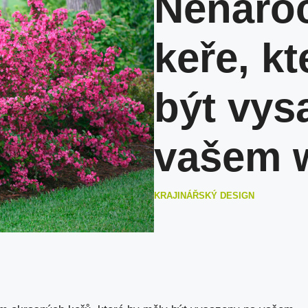
Nenároč
keře, k
být vys
vašem w
KRAJINÁŘSKÝ DESIGN