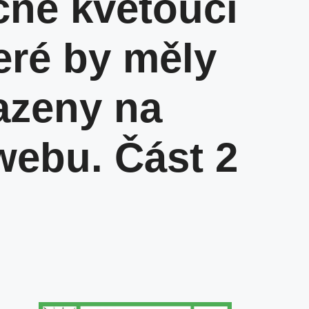
né kvetoucí
teré by měly
azeny na
ebu. Část 2