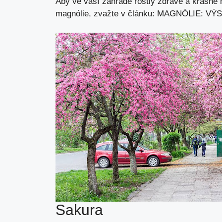
Aby ve vaší zahradě rostly zdravé a krásné 
magnólie, zvažte v článku:
MAGNÓLIE: VÝS
Sakura