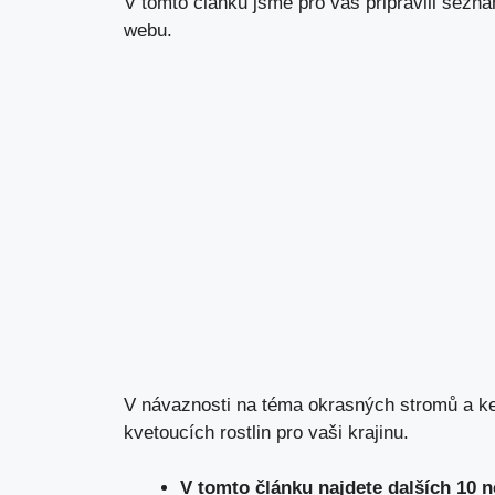
V tomto článku jsme pro vás připravili sez
webu.
V návaznosti na téma okrasných stromů a keř
kvetoucích rostlin pro vaši krajinu.
V tomto článku najdete dalších 10 