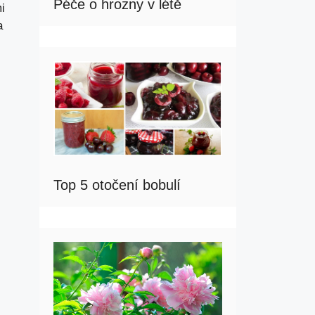
Péče o hrozny v létě
i
a
Top 5 otočení bobulí