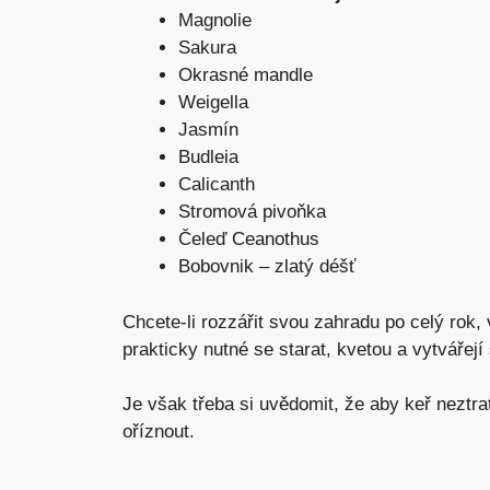
Magnolie
Sakura
Okrasné mandle
Weigella
Jasmín
Budleia
Calicanth
Stromová pivoňka
Čeleď Ceanothus
Bobovnik – zlatý déšť
Chcete-li rozzářit svou zahradu po celý rok,
prakticky nutné se starat, kvetou a vytvářej
Je však třeba si uvědomit, že aby keř neztrat
oříznout.