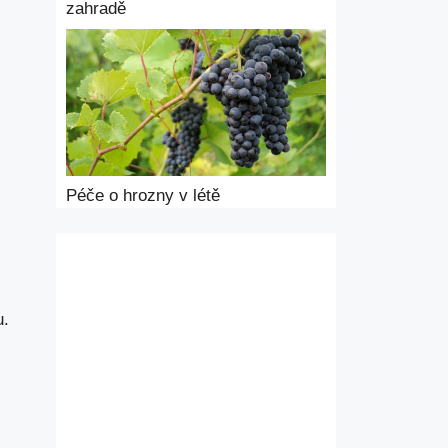
zahradě
Péče o hrozny v létě
u.