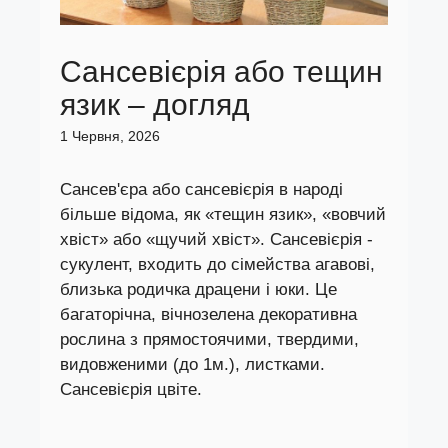
Сансевієрія або тещин
язик – догляд
1 Червня, 2026
Сансев'єра або сансевієрія в народі
більше відома, як «тещин язик», «вовчий
хвіст» або «щучий хвіст». Сансевієрія -
сукулент, входить до сімейства агавові,
близька родичка драцени і юки. Це
багаторічна, вічнозелена декоративна
рослина з прямостоячими, твердими,
видовженими (до 1м.), листками.
Сансевієрія цвіте.