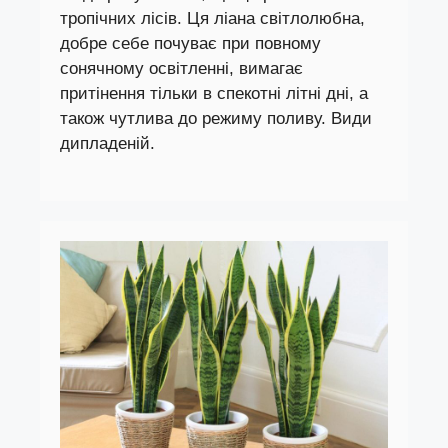
тропічних лісів. Ця ліана світлолюбна,
добре себе почуває при повному
сонячному освітленні, вимагає
притінення тільки в спекотні літні дні, а
також чутлива до режиму поливу. Види
дипладеній.