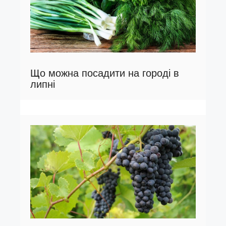
Що можна посадити на городі в
липні