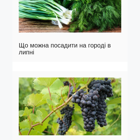
Що можна посадити на городі в
липні