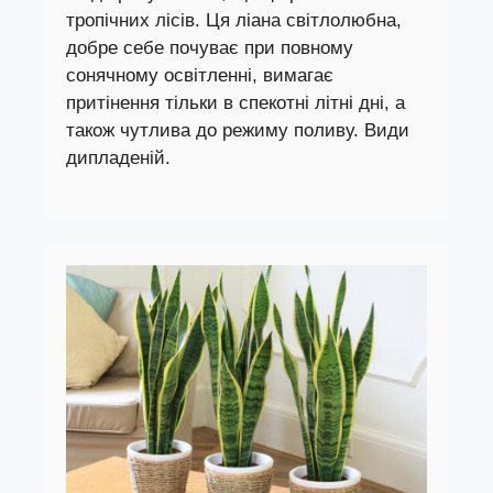
тропічних лісів. Ця ліана світлолюбна,
добре себе почуває при повному
сонячному освітленні, вимагає
притінення тільки в спекотні літні дні, а
також чутлива до режиму поливу. Види
дипладеній.