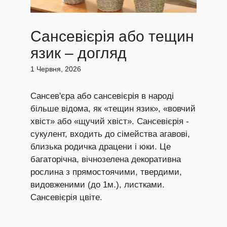
Сансевієрія або тещин
язик – догляд
1 Червня, 2026
Сансев'єра або сансевієрія в народі
більше відома, як «тещин язик», «вовчий
хвіст» або «щучий хвіст». Сансевієрія -
сукулент, входить до сімейства агавові,
близька родичка драцени і юки. Це
багаторічна, вічнозелена декоративна
рослина з прямостоячими, твердими,
видовженими (до 1м.), листками.
Сансевієрія цвіте.