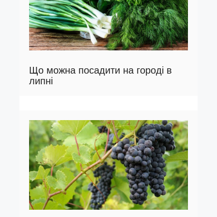
Що можна посадити на городі в
липні