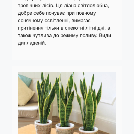
тропічних лісів. Ця ліана світлолюбна,
добре себе почуває при повному
сонячному освітленні, вимагає
притінення тільки в спекотні літні дні, а
також чутлива до режиму поливу. Види
дипладеній.