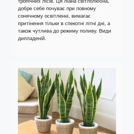
тропічних лісів. Ця ліана світлолюбна,
добре себе почуває при повному
сонячному освітленні, вимагає
притінення тільки в спекотні літні дні, а
також чутлива до режиму поливу. Види
дипладеній.