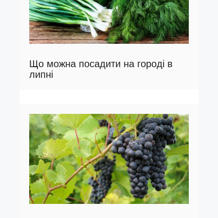
Що можна посадити на городі в
липні