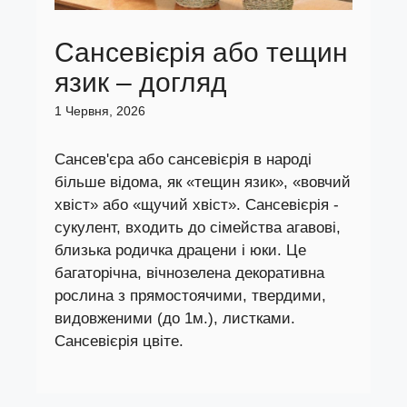
Сансевієрія або тещин
язик – догляд
1 Червня, 2026
Сансев'єра або сансевієрія в народі
більше відома, як «тещин язик», «вовчий
хвіст» або «щучий хвіст». Сансевієрія -
сукулент, входить до сімейства агавові,
близька родичка драцени і юки. Це
багаторічна, вічнозелена декоративна
рослина з прямостоячими, твердими,
видовженими (до 1м.), листками.
Сансевієрія цвіте.