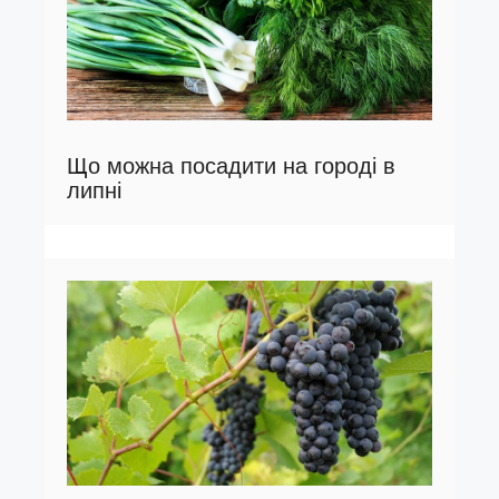
Що можна посадити на городі в
липні