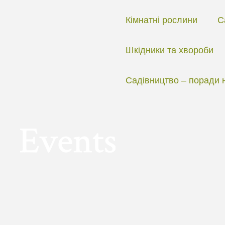
Перейти
до
Кімнатні рослини
С
вмісту
Шкідники та хвороби
Садівництво – поради 