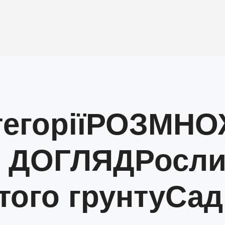
егорії
РОЗМНО
А ДОГЛЯД
Росл
того грунту
Сад