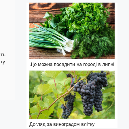
ють
сту
Що можна посадити на городі в липні
Догляд за виноградом влітку