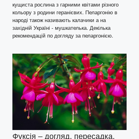
кущиста рослина з гарними квітами різного
кольору з родини геранієвих. Пеларгонію в
народі також називають калачики а на
західній Україні - мушкателька. Декілька
рекомендацій по догляду за пеларгонією.
Фуксія – догляд, пересадка,