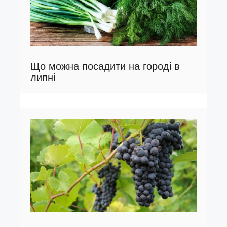
Що можна посадити на городі в
липні