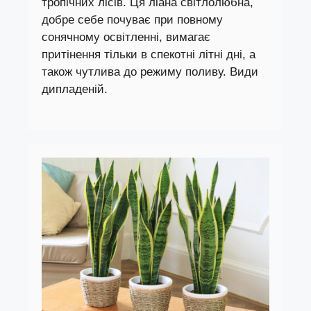
тропічних лісів. Ця ліана світлолюбна,
добре себе почуває при повному
сонячному освітленні, вимагає
притінення тільки в спекотні літні дні, а
також чутлива до режиму поливу. Види
дипладеній.