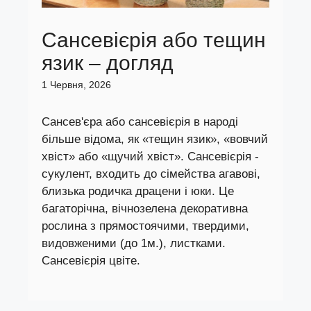
Сансевієрія або тещин
язик – догляд
1 Червня, 2026
Сансев'єра або сансевієрія в народі
більше відома, як «тещин язик», «вовчий
хвіст» або «щучий хвіст». Сансевієрія -
сукулент, входить до сімейства агавові,
близька родичка драцени і юки. Це
багаторічна, вічнозелена декоративна
рослина з прямостоячими, твердими,
видовженими (до 1м.), листками.
Сансевієрія цвіте.