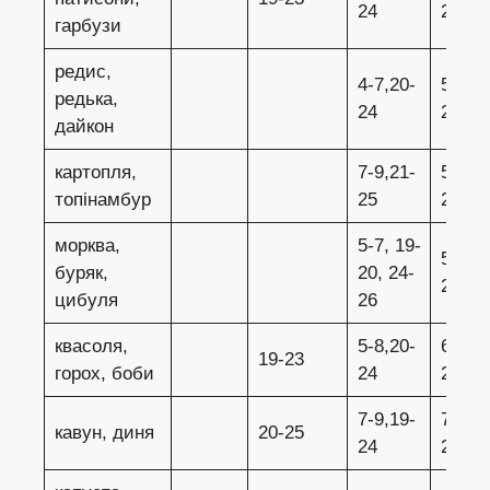
24
25
гарбузи
редис,
4-7,20-
5-7, 2
редька,
24
26
дайкон
картопля,
7-9,21-
5-9, 1
топінамбур
25
24
морква,
5-7, 19-
5-9, 1
буряк,
20, 24-
24
цибуля
26
квасоля,
5-8,20-
6-7, 2
19-23
горох, боби
24
25
7-9,19-
7,8,19
кавун, диня
20-25
24
25