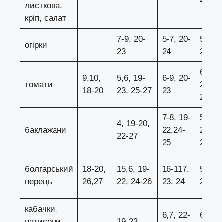
листкова,
кріп, салат
7-9, 20-
5-7, 20-
5-8,19
огірки
23
24
27
6,7, 1
9,10,
5,6, 19-
6-9, 20-
томати
22, 25
18-20
23, 25-27
23
26
7-8, 19-
5-7, 2
4, 19-20,
баклажани
22,24-
23, 25
22-27
25
26
болгарський
18-20,
15,6, 19-
16-117,
5-8,19
перець
26,27
22, 24-26
23, 24
22,24
кабачки,
6,7, 22-
6-9, 1
патисони,
19-23