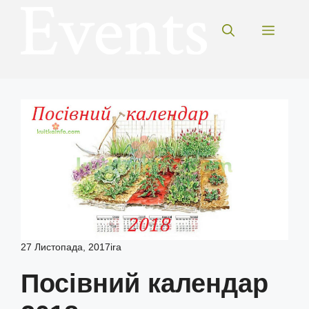
Перейти
до
Меню
вмісту
27 Листопада, 2017
ira
Посівний календар