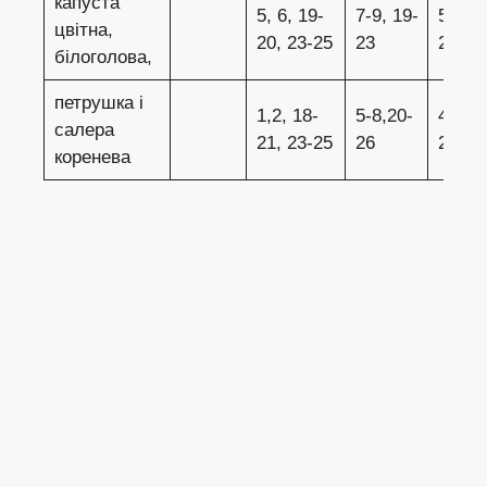
капуста
5, 6, 19-
7-9, 19-
5-8, 1
цвітна,
20, 23-25
23
25
білоголова,
петрушка і
1,2, 18-
5-8,20-
4-7, 2
салера
21, 23-25
26
25
коренева