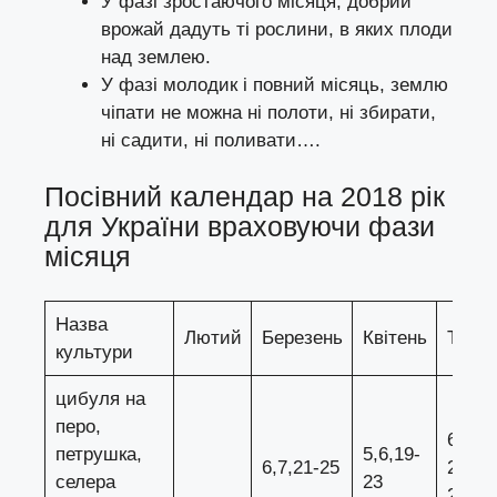
У фазі зростаючого місяця, добрий
врожай дадуть ті рослини, в яких плоди
над землею.
У фазі молодик і повний місяць, землю
чіпати не можна ні полоти, ні збирати,
ні садити, ні поливати….
Посівний календар на 2018 рік
для України враховуючи фази
місяця
Назва
Лютий
Березень
Квітень
Траве
культури
цибуля на
перо,
6-8, 2
петрушка,
5,6,19-
6,7,21-25
24,
селера
23
26,27