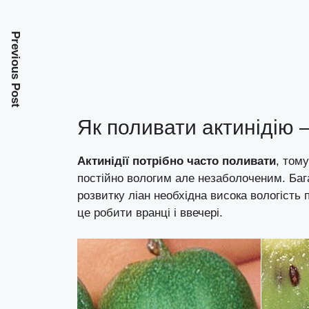
Previous Post
Як поливати актинідію 
Актинідії потрібно часто поливати
, том
постійно вологим але незаболоченим. Бага
розвитку ліан необхідна висока вологість 
це робити вранці і ввечері.