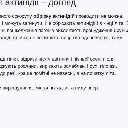
 актинідії – догляд
вного сокоруху
обрізку актинідій
проводити не можна.
можуть загинути. Не обрізають актинідії і в кінці літа. 
ічні пошкодження пагонів викликають пробудження брунь
олоді гілочки не встигають визріти і здеревяніти, тому
ітіння, відразу після цвітіння і пізньої осені після
джують рослини, вирізають ослаблені і сухі гілочки.
до речі, краще помітні не навесні, а на початку літа.
у вирощування, місця посадки та виду опор.