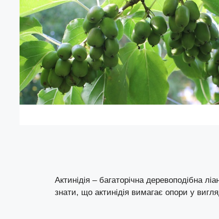
Актинідія – багаторічна деревоподібна лі
знати, що актинідія вимагає опори у вигл