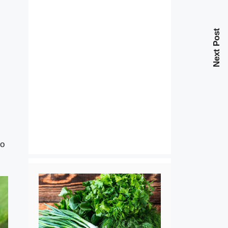
Next Post
но