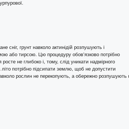
урпурової.
ане сніг, грунт навколо актинідій розпушують і
мою або тирсою. Цю процедуру обов’язково потрібно
я росте не глибоко і, тому, слід уникати надмірного
за літо потрібно підсипати землю, щоб не допустити
навколо рослин не перекопують, а обережно розпушують 