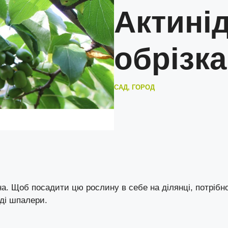
Актинід
обрізка
САД, ГОРОД
ана. Щоб посадити цю рослину в себе на ділянці, потрібн
яді шпалери.