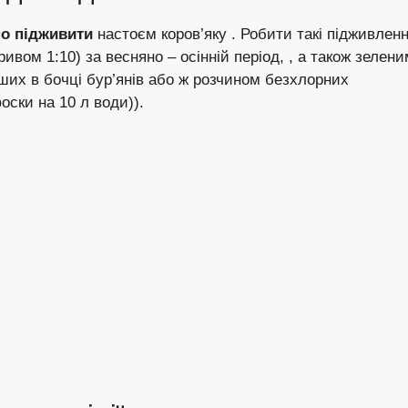
но підживити
настоєм коров’яку . Робити такі підживлен
ивом 1:10) за весняно – осінній період, , а також зелени
ших в бочці бур’янів або ж розчином безхлорних
оски на 10 л води)).