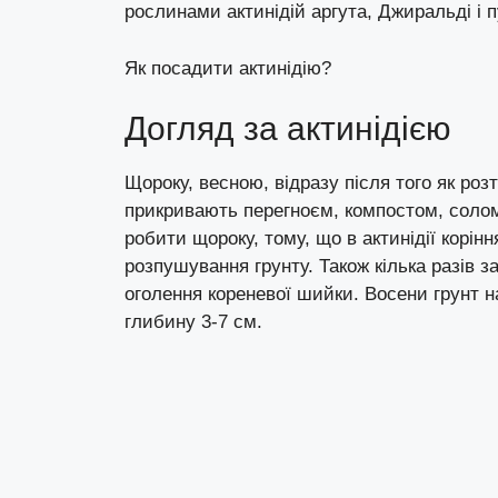
рослинами актинідій аргута, Джиральді і п
Як посадити актинідію?
Догляд за актинідією
Щороку, весною, відразу після того як розт
прикривають перегноєм, компостом, соло
робити щороку, тому, що в актинідії корінн
розпушування грунту. Також кілька разів 
оголення кореневої шийки. Восени грунт 
глибину 3-7 см.