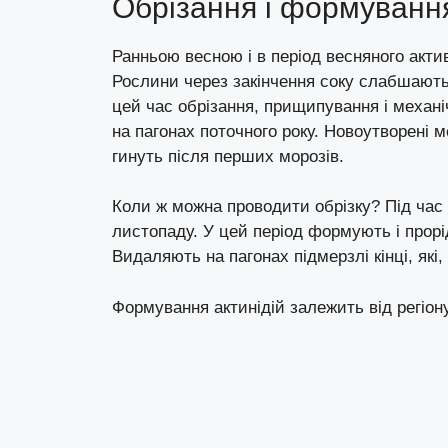
Обрізання і формування
Ранньою весною і в період весняного акти
Рослини через закінчення соку слабшають і 
цей час обрізання, прищипування і механ
на пагонах поточного року. Новоутворені м
гинуть після перших морозів.
Коли ж можна проводити обрізку? Під час цв
листопаду. У цей період формують і прорі
Видаляють на пагонах підмерзлі кінці, які, 
Формування актинідій залежить від регіон