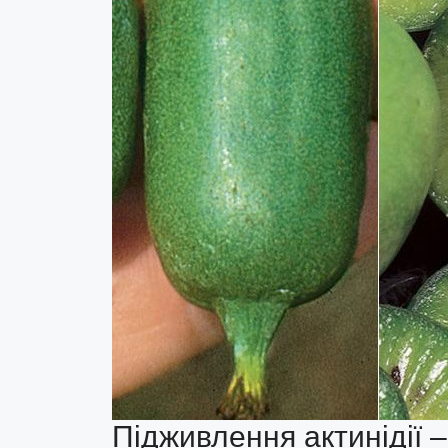
Підживлення актинідії 