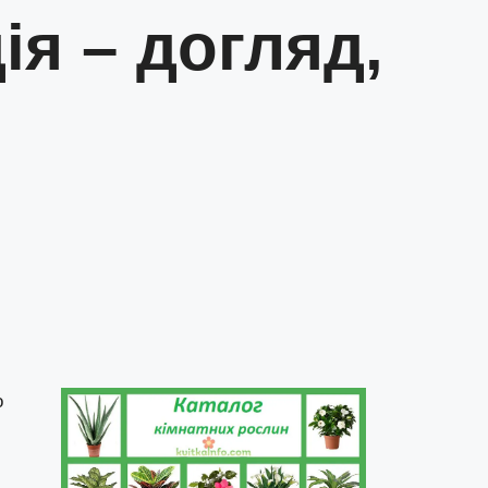
ія – догляд,
о