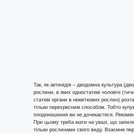
Так, як актинідія – дводомна культура (дв
рослини, в яких одностатеві чоловічі (тичинк
статеві органи в неквіткових рослин) роз
тільки перехресним способом. Тобто купува
плодоношення ви не дочекаєтеся. Рекомен
При цьому треба мати на увазі, що запилен
тільки рослинами свого виду. Взаємне пе