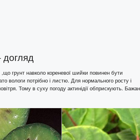
– догляд
у ,що грунт навколо кореневої шийки повинен бути
то вологи потрібно і листю. Для нормального росту і
повітря. Тому в суху погоду актинідії обприскують. Бажа