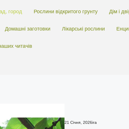
ад, город
Рослини відкритого грунту
Дім і дв
Домашні заготовки
Лікарські рослини
Енци
наших читачів
21 Січня, 2026
ira