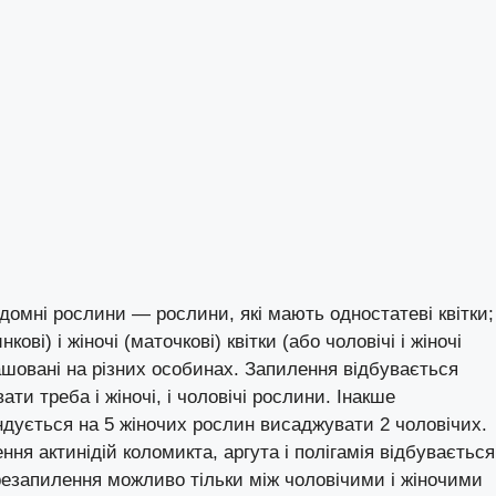
одомні рослини — рослини, які мають одностатеві квітки;
ові) і жіночі (маточкові) квітки (або чоловічі і жіночі
ташовані на різних особинах. Запилення відбувається
ти треба і жіночі, і чоловічі рослини. Інакше
дується на 5 жіночих рослин висаджувати 2 чоловічих.
ня актинідій коломикта, аргута і полігамія відбувається
резапилення можливо тільки між чоловічими і жіночими