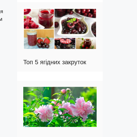
ня
м
Топ 5 ягідних закруток