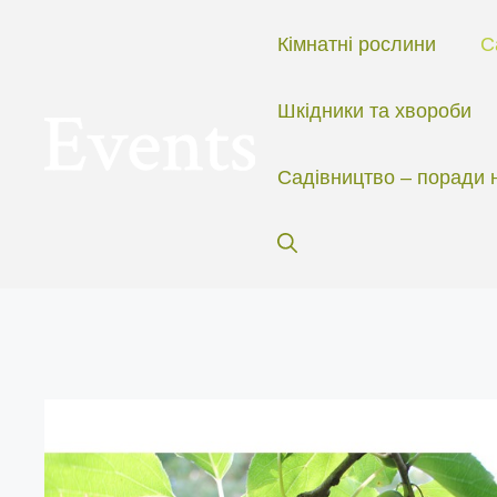
Перейти
до
Кімнатні рослини
С
вмісту
Шкідники та хвороби
Садівництво – поради 