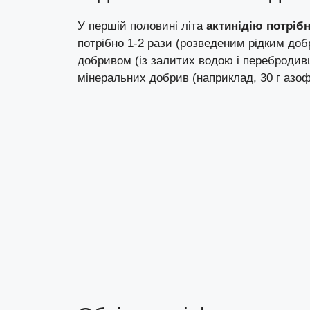
У першій половині літа
актинідію потріб
потрібно 1-2 рази (розведеним рідким добр
добривом (із залитих водою і перебродив
мінеральних добрив (наприклад, 30 г азоф