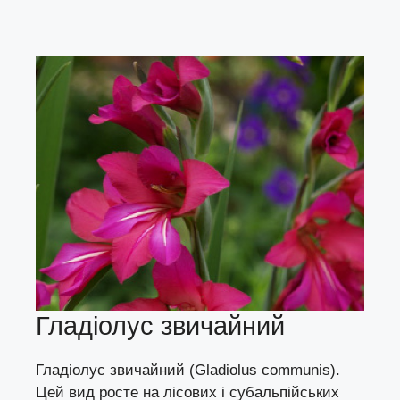
Гладіолус звичайний
Гладіолус звичайний (Gladiolus communis).
Цей вид росте на лісових і субальпійських