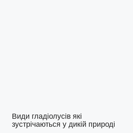
Види гладіолусів які
зустрічаються у дикій природі