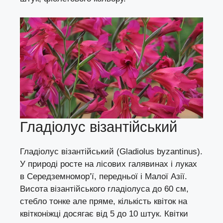
Гладіолус візантійський
Гладіолус візантійський (Gladiolus byzantinus).
У природі росте на лісових галявинах і луках
в Середземномор’ї, передньої і Малої Азії.
Висота візантійського гладіолуса до 60 см,
стебло тонке але пряме, кількість квіток на
квітконіжці досягає від 5 до 10 штук. Квітки