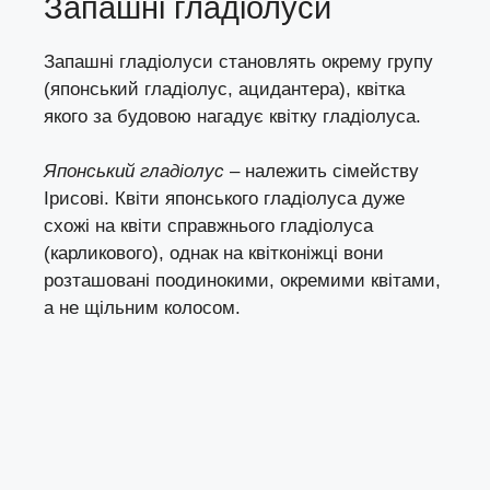
Запашні гладіолуси
Запашні гладіолуси становлять окрему групу
(японський гладіолус, ацидантера), квітка
якого за будовою нагадує квітку гладіолуса.
Японський гладіолус
– належить сімейству
Ірисові. Квіти японського гладіолуса дуже
схожі на квіти справжнього гладіолуса
(карликового), однак на квітконіжці вони
розташовані поодинокими, окремими квітами,
а не щільним колосом.