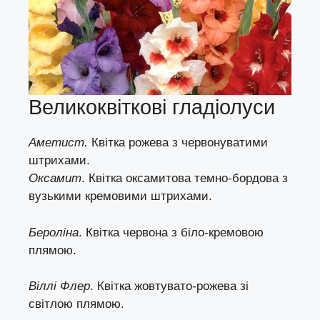
Великоквіткові гладіолуси
Аметист.
Квітка рожева з червонуватими
штрихами.
Оксамит
. Квітка оксамитова темно-бордова з
вузькими кремовими штрихами.
Бероліна
. Квітка червона з біло-кремовою
плямою.
Віллі Флер
. Квітка жовтувато-рожева зі
світлою плямою.