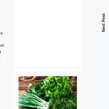
Next Post
се
ня
д
о