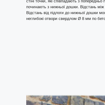
стіні точки, які співпадають з попереднь
починають з нижньої дошки. Відстань мі
Відстань від підлоги до нижньої дошки м
неглибокі отвори свердлом Ø 8 мм по бет