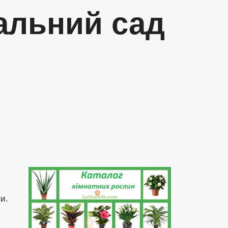
альний сад
и.