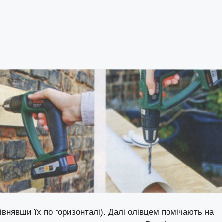
івнявши їх по горизонталі). Далі олівцем помічають на