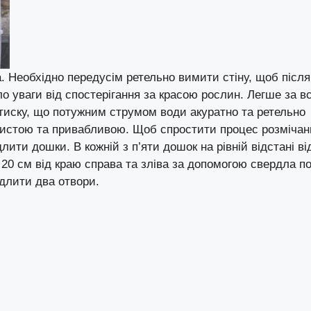
а. Необхідно передусім ретельно вимити стіну, щоб після
ло уваги від спостерігання за красою рослин. Легше за в
тиску, що потужним струмом води акуратно та ретельно
 чистою та привабливою. Щоб спростити процес розмічан
длити дошки. В кожній з п’яти дошок на рівній відстані ві
і 20 см від краю справа та зліва за допомогою свердла п
длити два отвори.