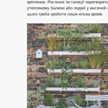
кріплення. Рослинні інсталяції перетворят
утепленому балконі або лоджії у висячий 
цього треба зробити лише кілька кроків.