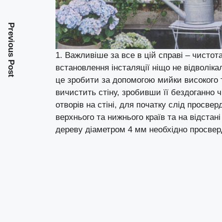
Previous Post
1. Важливіше за все в цій справі – чистот
встановлення інсталяції ніщо не відволіка
це зробити за допомогою мийки високого 
вичистить стіну, зробивши її бездоганно
отворів на стіні, для початку слід просвер
верхнього та нижнього країв та на відстан
дереву діаметром 4 мм необхідно просвер