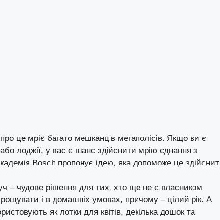
про це мріє багато мешканців мегаполісів. Якщо ви є
бо лоджії, у вас є шанс здійснити мрію єднання з
кадемія Bosch пропонує ідею, яка допоможе це здійснит
уч – чудове рішення для тих, хто ще не є власником
ирощувати і в домашніх умовах, причому – цілий рік. А
користовують як лотки для квітів, декілька дошок та