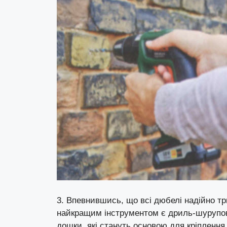
3. Впевнившись, що всі дюбелі надійно тр
найкращим інструментом є дриль-шурупове
дошки, які стануть основою для кріплення