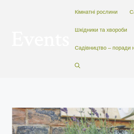
Перейти
до
Кімнатні рослини
С
вмісту
Шкідники та хвороби
Садівництво – поради 