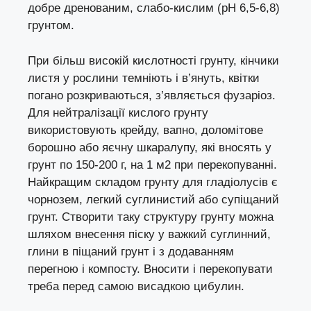
добре дренованим, слабо-кислим (рН 6,5-6,8)
грунтом.
При більш високій кислотності грунту, кінчики
листя у рослини темніють і в’януть, квітки
погано розкриваються, з’являється фузаріоз.
Для нейтралізації кислого грунту
використовують крейду, вапно, доломітове
борошно або яєчну шкаралупу, які вносять у
грунт по 150-200 г, на 1 м2 при перекопуванні.
Найкращим складом грунту для гладіолусів є
чорнозем, легкий суглинистий або супіщаний
грунт. Створити таку структуру грунту можна
шляхом внесення піску у важкий суглинний,
глини в піщаний грунт і з додаванням
перегною і компосту. Вносити і перекопувати
треба перед самою висадкою цибулин.