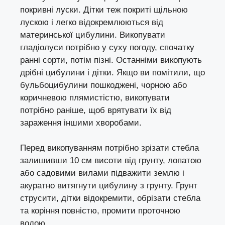
покривні луски. Дітки теж покриті щільною
лускою і легко відокремлюються від
материнської цибулини. Викопувати
гладіолуси потрібно у суху погоду, спочатку
ранні сорти, потім пізні. Останніми викопують
дрібні цибулини і дітки. Якщо ви помітили, що
бульбоцибулини пошкоджені, чорною або
коричневою плямистістю, викопувати
потрібно раніше, щоб врятувати їх від
зараження іншими хворобами.
Перед викопуванням потрібно зрізати стебла
залишивши 10 см висоти від грунту, лопатою
або садовими вилами підважити землю і
акуратно витягнути цибулину з грунту. Грунт
струсити, дітки відокремити, обрізати стебла
та коріння повністю, промити проточною
водою.