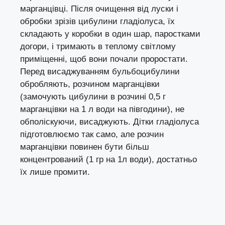
марганцівці. Після очищення від луски і
обробки зрізів цибулини гладіолуса, їх
складають у коробки в один шар, паростками
догори, і тримають в теплому світлому
приміщенні, щоб вони почали проростати.
Перед висаджуванням бульбоцибулини
обробляють, розчином марганцівки
(замочують цибулини в розчині 0,5 г
марганцівки на 1 л води на півгодини), не
обполіскуючи, висаджують. Дітки гладіолуса
підготовлюємо так само, але розчин
марганцівки повинен бути більш
концентрований (1 гр на 1л води), достатньо
їх лише промити.