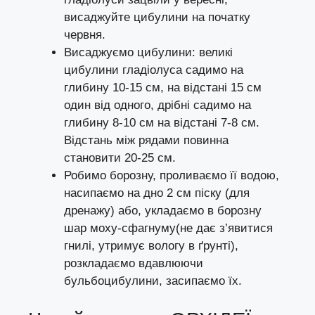
висаджуйте цибулини на початку
червня.
Висаджуємо цибулини: великі
цибулини гладіолуса садимо на
глибину 10-15 см, на відстані 15 см
один від одного, дрібні садимо на
глибину 8-10 см на відстані 7-8 см.
Відстань між рядами повинна
становити 20-25 см.
Робимо борозну, проливаємо її водою,
насипаємо на дно 2 см піску (для
дренажу) або, укладаємо в борозну
шар моху-сфагнуму(не дає з’явитися
гнилі, утримує вологу в ґрунті),
розкладаємо вдавлюючи
бульбоцибулини, засипаємо їх.