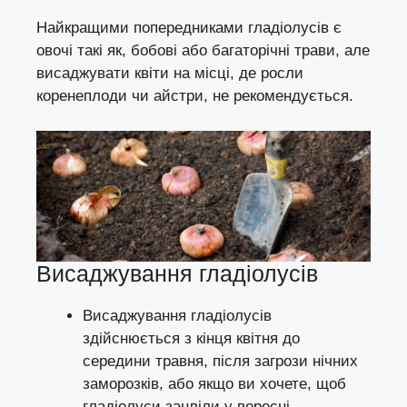
Найкращими попередниками гладіолусів є
овочі такі як, бобові або багаторічні трави, але
висаджувати квіти на місці, де росли
коренеплоди чи айстри, не рекомендується.
Висаджування гладіолусів
Висаджування гладіолусів
здійснюється з кінця квітня до
середини травня, після загрози нічних
заморозків, або якщо ви хочете, щоб
гладіолуси зацвіли у вересні,