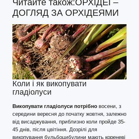
Читайте також:
ОРХІДЕЇ –
ДОГЛЯД ЗА ОРХІДЕЯМИ
Коли і як викопувати
гладіолуси
Викопувати гладіолуси потрібно
восени, з
середини вересня до початку жовтня, залежно
від висаджування, приблизно коли пройде 35-
45 днів, після цвітіння. Дозрілі для
викопування бульбоцибулини мають кореневі