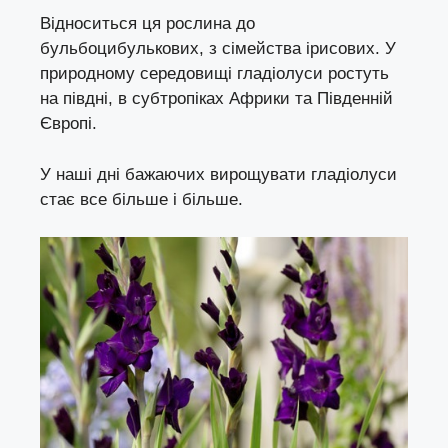
Відноситься ця рослина до
бульбоцибулькових, з сімейства ірисових. У
природному середовищі гладіолуси ростуть
на півдні, в субтропіках Африки та Південній
Європі.
У наші дні бажаючих вирощувати гладіолуси
стає все більше і більше.