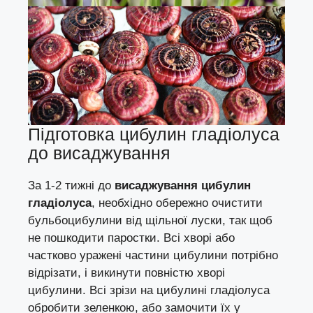
Підготовка цибулин гладіолуса
до висаджування
За 1-2 тижні до
висаджування цибулин
гладіолуса
, необхідно обережно очистити
бульбоцибулини від щільної луски, так щоб
не пошкодити паростки. Всі хворі або
частково уражені частини цибулини потрібно
відрізати, і викинути повністю хворі
цибулини. Всі зрізи на цибулині гладіолуса
обробити зеленкою, або замочити їх у