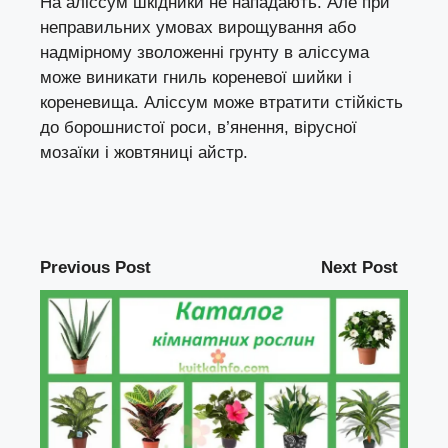
На аліссум шкідники не нападають. Але при
неправильних умовах вирощування або
надмірному зволоженні грунту в аліссума
може виникати гниль кореневої шийки і
кореневища. Аліссум може втратити стійкість
до борошнистої роси, в’янення, вірусної
мозаїки і жовтяниці айстр.
Previous Post
Next Post