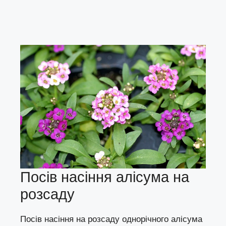
Посів насіння алісума на
розсаду
Посів насіння на розсаду однорічного алісума