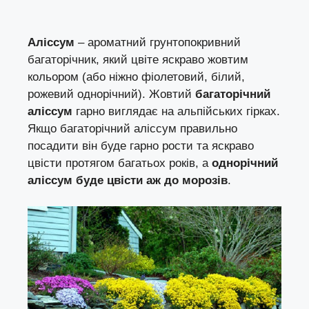
Аліссум
– ароматний грунтопокривний
багаторічник, який цвіте яскраво жовтим
кольором (або ніжно фіолетовий, білий,
рожевий однорічний). Жовтий
багаторічний
аліссум
гарно виглядає на альпійських гірках.
Якщо багаторічний аліссум правильно
посадити він буде гарно рости та яскраво
цвісти протягом багатьох років, а
однорічний
аліссум буде цвісти аж до морозів
.