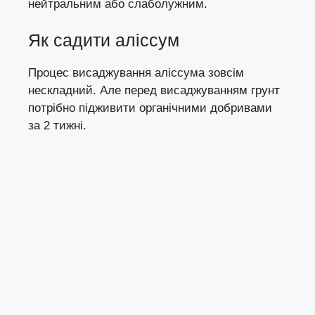
нейтральним або слаболужним.
Як садити аліссум
Процес висаджування аліссума зовсім
нескладний. Але перед висаджуванням грунт
потрібно підживити органічними добривами
за 2 тижні.