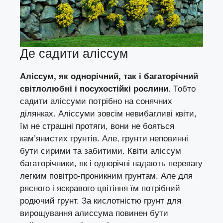
Де садити аліссум
Аліссум, як однорічний, так і багаторічний
світлолюбні і посухостійкі рослини.
Тобто
садити аліссуми потрібно на сонячних
ділянках. Аліссуми зовсім невибагливі квіти,
їм не страшні протяги, вони не бояться
кам’янистих грунтів. Але, грунти неповинні
бути сирими та забитими. Квіти аліссум
багаторічники, як і однорічні надають перевагу
легким повітро-проникним грунтам. Але для
рясного і яскравого цвітіння їм потрібний
родючий грунт. За кислотністю грунт для
вирощування алиссума повинен бути