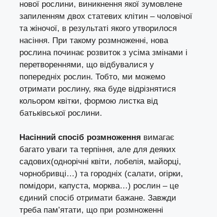
нової рослини, виникнення якої зумовлене
запиленням двох статевих клітин – чоловічої
та жіночої, в результаті якого утворилося
насіння. При такому розмноженні, нова
рослина починає розвиток з усіма змінами і
перетвореннями, що відбувалися у
попередніх рослин. Тобто, ми можемо
отримати рослину, яка буде відрізнятися
кольором квітки, формою листка від
батьківської рослини.
Насінний спосіб розмноження
вимагає
багато уваги та терпіння, але для деяких
садових(однорічні квіти, лобелія, майорці,
чорнобривці…) та городніх (салати, огірки,
помідори, капуста, морква…) рослин – це
єдиний спосіб отримати бажане. Завжди
треба пам’ятати, що при розмноженні