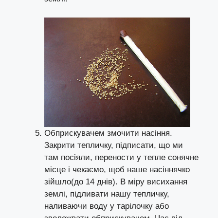
Обприскувачем змочити насіння.
Закрити тепличку, підписати, що ми
там посіяли, перености у тепле сонячне
місце і чекаємо, щоб наше насіннячко
зійшло(до 14 днів). В міру висихання
землі, підливати нашу тепличку,
наливаючи воду у тарілочку або