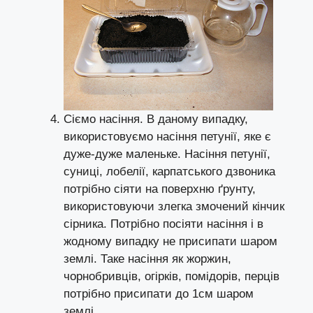
Сіємо насіння. В даному випадку,
використовуємо насіння петунії, яке є
дуже-дуже маленьке. Насіння петунії,
суниці, лобелії, карпатського дзвоника
потрібно сіяти на поверхню ґрунту,
використовуючи злегка змочений кінчик
сірника. Потрібно посіяти насіння і в
жодному випадку не присипати шаром
землі. Таке насіння як жоржин,
чорнобривців, огірків, помідорів, перців
потрібно присипати до 1см шаром
землі.