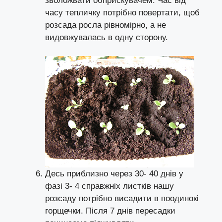
зволожвати обприскувачем. Час від
часу тепличку потрібно повертати, щоб
розсада росла рівномірно, а не
видовжувалась в одну сторону.
Десь приблизно через 30- 40 днів у
фазі 3- 4 справжніх листків нашу
розсаду потрібно висадити в поодинокі
горщечки. Після 7 днів пересадки