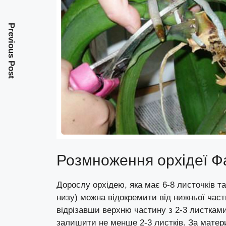
Previous Post
Розмноження орхідеї Ф
Дорослу орхідею, яка має 6-8 листочків та 
низу) можна відокремити від нижньої час
відрізавши верхню частину з 2-3 листками
залишити не менше 2-3 листків. За мате