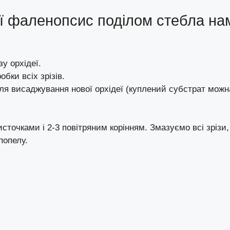
ї фаленопсиc поділом стебла на
у орхідеї.
бки всіх зрізів.
ля висаджування нової орхідеї (куплений субстрат можн
сточками і 2-3 повітряним корінням. Змазуємо всі зрізи,
попелу.