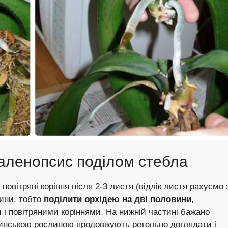
аленопсис поділом стебла
повітряні коріння після 2-3 листя (відлік листя рахуємо 
тини, тобто
поділити орхідею на дві половини
,
 і повітряними коріннями. На нижній частині бажано
ринською рослиною продовжують ретельно доглядати і