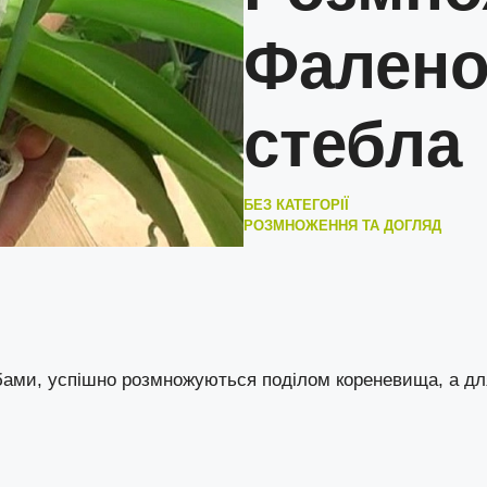
Фалено
стебла
БЕЗ КАТЕГОРІЇ
РОЗМНОЖЕННЯ ТА ДОГЛЯД
ами, успішно розмножуються поділом кореневища, а дл