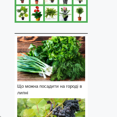
Що можна посадити на городі в
липні
.