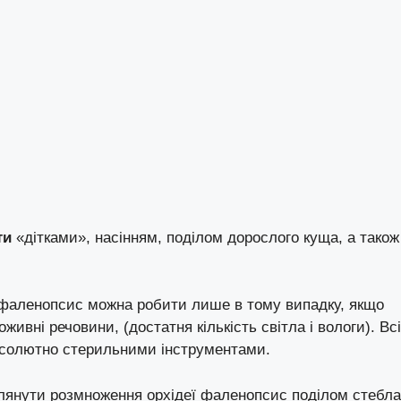
ти
«дітками», насінням, поділом дорослого куща, а також
ї фаленопсис можна робити лише в тому випадку, якщо
живні речовини, (достатня кількість світла і вологи). Всі
бсолютно стерильними інструментами.
лянути розмноження орхідеї фаленопсис поділом стебла