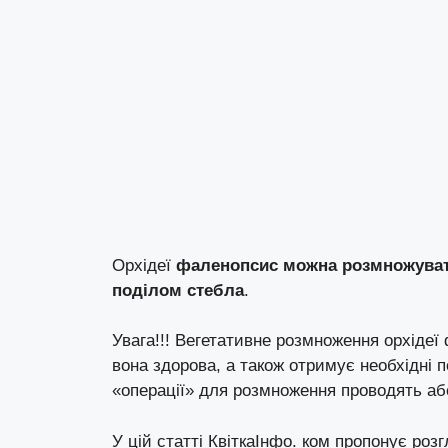
Орхідеї
фаленопсис можна розмножува
поділом стебла
.
Увага!!! Вегетативне розмноження орхіде
вона здорова, а також отримує необхідні по
«операції» для розмноження проводять а
У цій статті
КвіткаІнфо. ком
пропонує розг