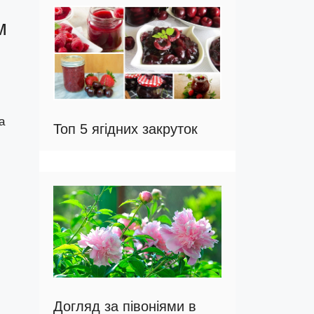
м
а
Топ 5 ягідних закруток
Догляд за півоніями в