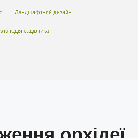
ір
Ландшафтний дизайн
клопедія садівника
ження орхідеї