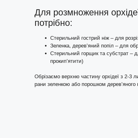
Для розмноження орхіде
потрібно:
Стерильний гострий ніж – для розріз
Зеленка, дерев’яний попіл – для обро
Стерильний горщик та субстрат – д
прокип’ятити)
Обрізаємо верхню частину орхідеї з 2-3 ли
рани зеленкою або порошком дерев’яного 