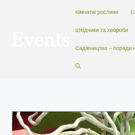
Перейти
до
Кімнатні рослини
С
вмісту
Шкідники та хвороби
Садівництво – поради 