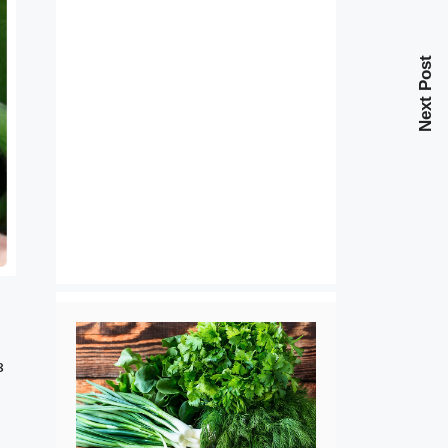
Next Post
з