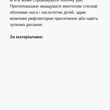
м’яти може спровокувати побічну дію.
Протипоказано змащувати ментолом слизові
оболонки носа і носоглотки дітей, адже
можливе рефлекторне пригнічення або навіть
зупинка дихання.
За матеріалами: