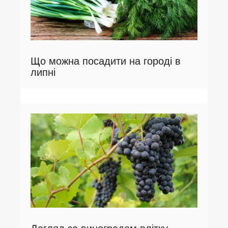
Що можна посадити на городі в
липні