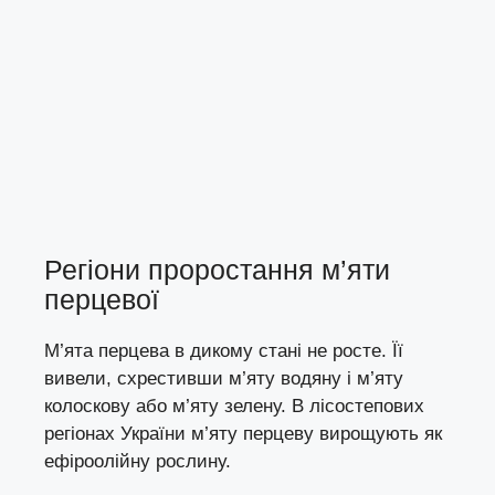
Регіони проростання м’яти
перцевої
М’ята перцева в дикому стані не росте. Її
вивели, схрестивши м’яту водяну і м’яту
колоскову або м’яту зелену. В лісостепових
регіонах України м’яту перцеву вирощують як
ефіроолійну рослину.