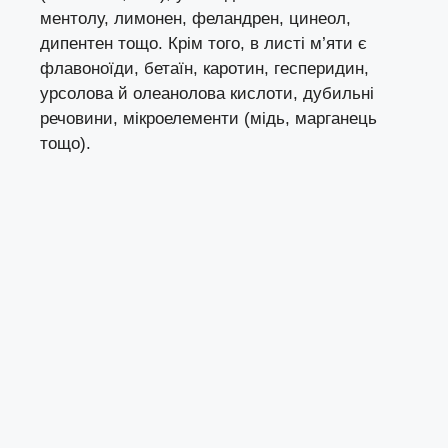
ментолу, лимонен, феландрен, цинеол,
дипентен тощо. Крім того, в листі м’яти є
флавоноїди, бетаїн, каротин, гесперидин,
урсолова й олеанолова кислоти, дубильні
речовини, мікроелементи (мідь, марганець
тощо).