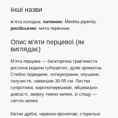
Інші назви
м’ята холодна;
латиною:
Mentha piperita;
російською:
мята перечная.
Опис м’яти перцевої (як
виглядає)
М’ята перцева — багаторічна трав’яниста
рослина родини губоцвітих, дуже ароматна.
Стебло підведене, чотиригранне, опушене,
галузисте, заввишки 30-55 см. Листки
супротивні, короткочерешкові, яйцевидно-
довгасті, зверху темно-зелені, зі споду —
світло-зелені.
Квітки дрібні, червоно-фіолетові, стерильні