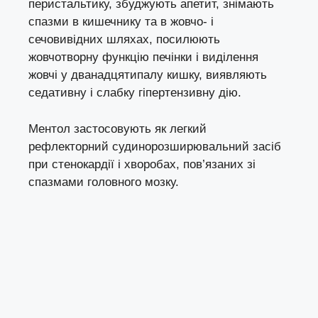
перистальтику, збуджують апетит, знімають
спазми в кишечнику та в жовчо- і
сечовивідних шляхах, посилюють
жовчотворну функцію печінки і виділення
жовчі у дванадцятипалу кишку, виявляють
седативну і слабку гіпертензивну дію.
Ментол застосовують як легкий
рефлекторний судинорозширювальний засіб
при стенокардії і хворобах, пов’язаних зі
спазмами головного мозку.