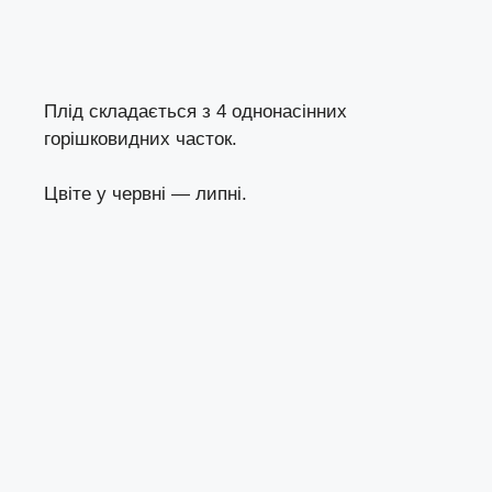
Плід складається з 4 однонасінних
горішковидних часток.
Цвіте у червні — липні.