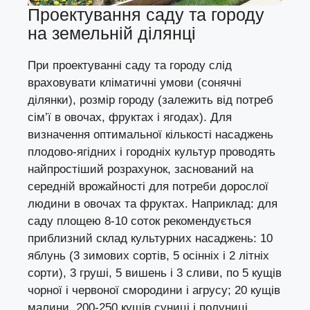
Проектування саду та городу
на земельній ділянці
При проектуванні саду та городу слід
враховувати кліматичні умови (сонячні
ділянки), розмір городу (залежить від потреб
сім’ї в овочах, фруктах і ягодах). Для
визначення оптимальної кількості насаджень
плодово-ягідних і городніх культур проводять
найпростіший розрахунок, заснований на
середній врожайності для потреби дорослої
людини в овочах та фруктах. Наприклад: для
саду площею 8-10 соток рекомендується
приблизний склад культурних насаджень: 10
яблунь (3 зимових сортів, 5 осінніх і 2 літніх
сорти), 3 груші, 5 вишень і 3 сливи, по 5 кущів
чорної і червоної смородини і агрусу; 20 кущів
малини, 200-250 кущів суниці і полуниці.