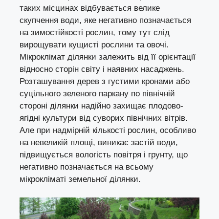
таких місцинах відбувається велике
скупчення води, яке негативно позначається
на зимостійкості рослин, тому тут слід
вирощувати кущисті рослини та овочі.
Мікроклімат ділянки залежить від її орієнтації
відносно сторін світу і наявних насаджень.
Розташування дерев з густими кронами або
суцільного зеленого паркану по північній
стороні ділянки надійно захищає плодово-
ягідні культури від суворих північних вітрів.
Але при надмірній кількості рослин, особливо
на невеликій площі, виникає застій води,
підвищується вологість повітря і грунту, що
негативно позначається на всьому
мікрокліматі земельної ділянки.