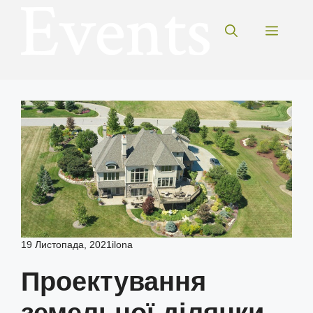
Перейти
до
Меню
вмісту
19 Листопада, 2021
ilona
Проектування