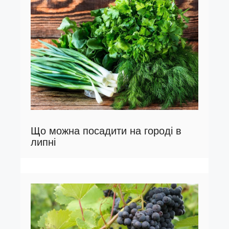
Що можна посадити на городі в
липні