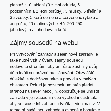
plantáží: 10 jabloní (3 zimní odrůdy, 5
podzimních a 2 letní odrůdy), 3 hrušky, 5 třešní a
3 švestky, 5 keřů černého a červeného rybízu a
angreštu; 20 malinových keřů, 200-250
jahodových a jahodových keřů.
Zájmy sousedů na webu
Při vytyčování zahrady a zeleninové zahrady je
také nutné vzít v úvahu zájmy sousedů:
nedovolte stromům, aby při růstu zastínily svůj
dům kvůli nesprávnému plánování. Obzvláště
důležité je dodržovat taková pravidla v malých
oblastech. Pokud je pozemek umístěn přední
stranou na sever nebo jih, doporučuje se umístit
zahradu v její západní nebo východní části tak,
aby se sousední zahradou tvořila jeden masiv. V
tomto případě jsou zahrada a ovocné a bobulové