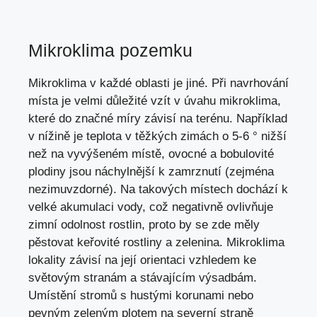
Mikroklima pozemku
Mikroklima v každé oblasti je jiné. Při navrhování
místa je velmi důležité vzít v úvahu mikroklima,
které do značné míry závisí na terénu. Například
v nížině je teplota v těžkých zimách o 5-6 ° nižší
než na vyvýšeném místě, ovocné a bobulovité
plodiny jsou náchylnější k zamrznutí (zejména
nezimuvzdorné). Na takových místech dochází k
velké akumulaci vody, což negativně ovlivňuje
zimní odolnost rostlin, proto by se zde měly
pěstovat keřovité rostliny a zelenina. Mikroklima
lokality závisí na její orientaci vzhledem ke
světovým stranám a stávajícím výsadbám.
Umístění stromů s hustými korunami nebo
pevným zeleným plotem na severní straně