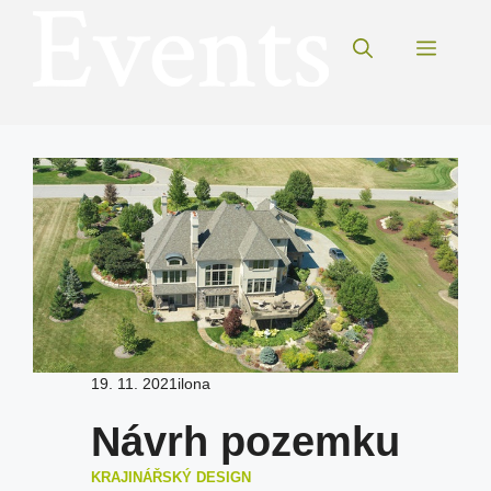
Přeskočit
na
Menu
obsah
19. 11. 2021
ilona
Návrh pozemku
KRAJINÁŘSKÝ DESIGN