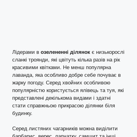
Лідерами в
озелененні ділянок
є низькорослі
сланкі троянди, які цвітуть кілька разів на рік
красивими квітками. Не менш популярна
лаванда, яка особливо добре себе почуває в
жарку погоду. Серед хвойних особливою
популярністю користується ялівець та туя, які
представлені декількома видами і здатні
стати справжньою прикрасою ділянки біля
будинку.
Серед листяних чагарників можна виділити
барбарис, верес, лапчатку, самшит та інші.