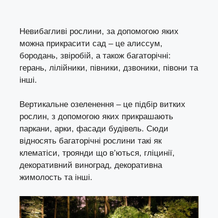
Невибагливі рослини, за допомогою яких
можна прикрасити сад – це алиссум,
бородань, звіробій, а також багаторічні:
герань, лілійники, півники, дзвоники, півони та
інші.
Вертикальне озеленення – це підбір витких
рослин, з допомогою яких прикрашають
паркани, арки, фасади будівель. Сюди
відносять багаторічні рослини такі як
клематіси, троянди що в’ються, гліцинії,
декоративний виноград, декоративна
жимолость та інші.