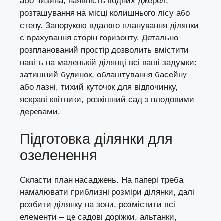
або низина, наявність водних джерел,
розташування на місці колишнього лісу або
степу. Запорукою вдалого планування ділянки
є врахування сторін горизонту. Детально
розпланований простір дозволить вмістити
навіть на маленькій ділянці всі ваші задумки:
затишний будинок, облаштування басейну
або лазні, тихий куточок для відпочинку,
яскраві квітники, розкішний сад з плодовими
деревами.
Підготовка ділянки для
озеленення
Скласти план насаджень. На папері треба
намалювати приблизні розміри ділянки, далі
розбити ділянку на зони, розмістити всі
елементи – це садові доріжки, альтанки,