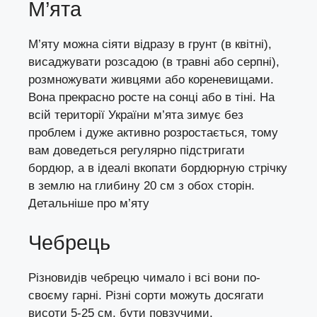
М’ята
М’яту можна сіяти відразу в грунт (в квітні),
висаджувати розсадою (в травні або серпні),
розмножувати живцями або кореневищами.
Вона прекрасно росте на сонці або в тіні. На
всій території України м’ята зимує без
проблем і дуже активно розростається, тому
вам доведеться регулярно підстригати
бордюр, а в ідеалі вкопати бордюрную стрічку
в землю на глибину 20 см з обох сторін.
Детальніше про
м’яту
Чебрець
Різновидів чебрецю чимало і всі вони по-
своєму гарні. Різні сорти можуть досягати
висоти 5-25 см, бути повзучими,