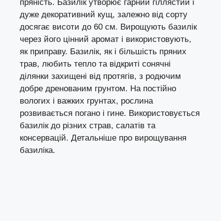
пряність. Базилік утворює гарний гіллястий і
дуже декоративний кущ, залежно від сорту
досягає висоти до 60 см. Вирощують базилік
через його цінний аромат і використовують,
як приправу. Базилік, як і більшість пряних
трав, любить тепло та відкриті сонячні
ділянки захищені від протягів, з родючим
добре дренованим грунтом. На постійно
вологих і важких грунтах, рослина
розвивається погано і гине. Використовується
базилік до різних страв, салатів та
консервацій. Детальніше про
вирощування
базиліка
.