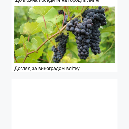
Що можна посадити на городі в липні
Догляд за виноградом влітку