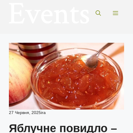
Перейти
до
Меню
вмісту
27 Червня, 2025
ira
Яблучне повидло –