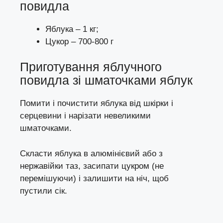
повидла
Яблука – 1 кг;
Цукор – 700-800 г
Приготування яблучного
повидла зі шматочками яблук
Помити і почистити яблука від шкірки і
серцевини і нарізати невеликими
шматочками.
Скласти яблука в алюмінієвий або з
нержавійки таз, засипати цукром (не
перемішуючи) і залишити на ніч, щоб
пустили сік.