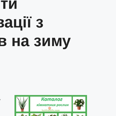
пти
ації з
в на зиму
,