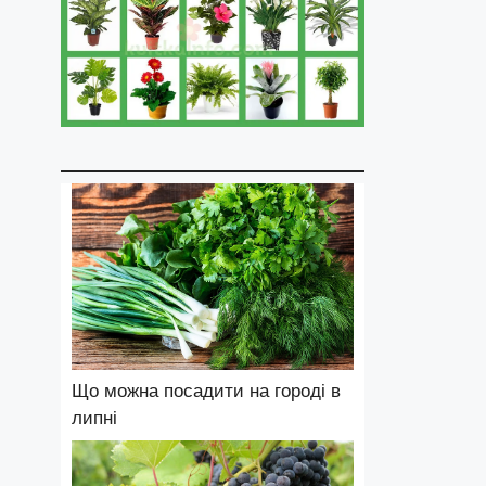
Що можна посадити на городі в
липні