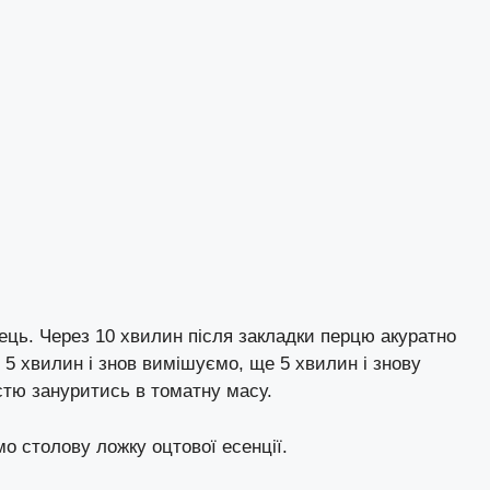
ець. Через 10 хвилин після закладки перцю акуратно
5 хвилин і знов вимішуємо, ще 5 хвилин і знову
стю зануритись в томатну масу.
мо столову ложку оцтової есенції.