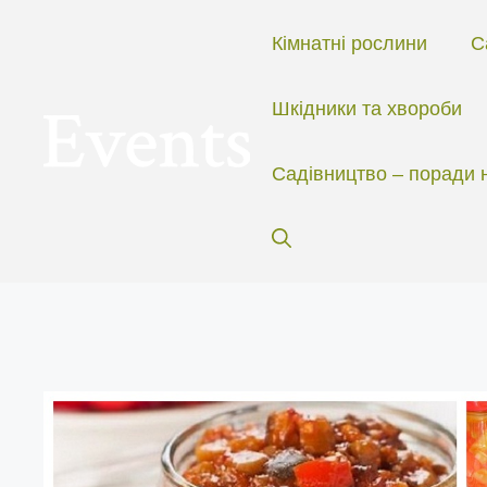
Перейти
до
Кімнатні рослини
С
вмісту
Шкідники та хвороби
Садівництво – поради 