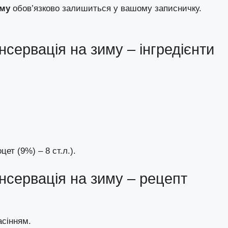
иму
обов’язково залишиться у вашому записничку.
нсервація на зиму – інгредієнти
цет (9%) – 8 ст.л.).
нсервація на зиму – рецепт
асінням.