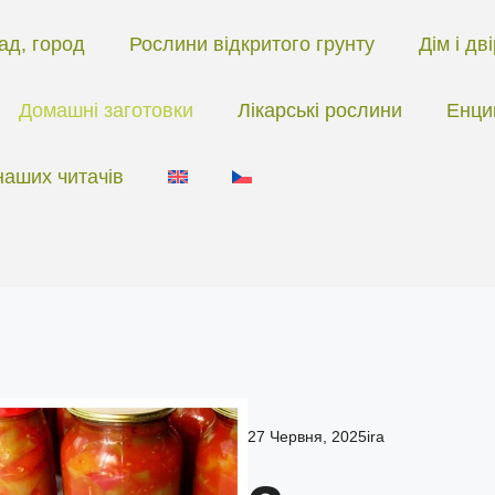
ад, город
Рослини відкритого грунту
Дім і дв
Домашні заготовки
Лікарські рослини
Енци
наших читачів
27 Червня, 2025
ira