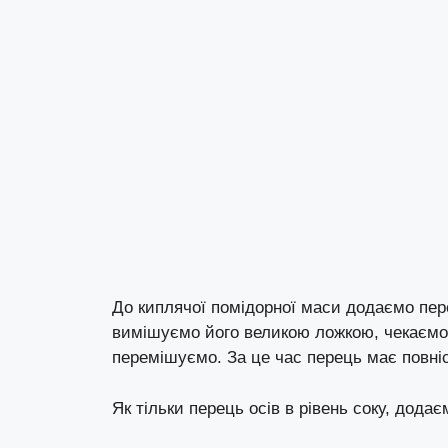
До киплячої помідорної маси додаємо пер
вимішуємо його великою ложкою, чекаємо 
перемішуємо. За це час перець має повні
Як тільки перець осів в рівень соку, додає