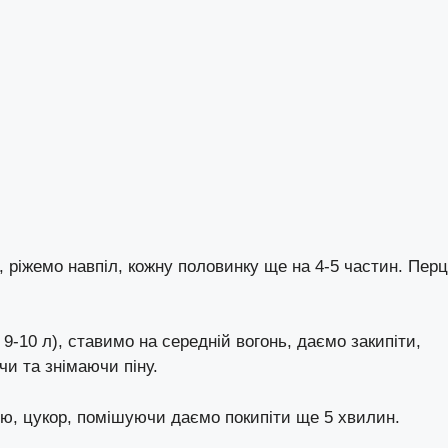
, ріжемо навпіл, кожну половинку ще на 4-5 частин. Перц
-10 л), ставимо на середній вогонь, даємо закипіти,
и та знімаючи піну.
ію, цукор, помішуючи даємо покипіти ще 5 хвилин.