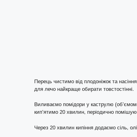
Перець чистимо від плодоніжок та насіння
для лечо найкраще обирати товстостінні.
Виливаємо помідори у каструлю (об’ємом 9
кип’ятимо 20 хвилин, періодично помішуюч
Через 20 хвилин кипіння додаємо сіль, ол