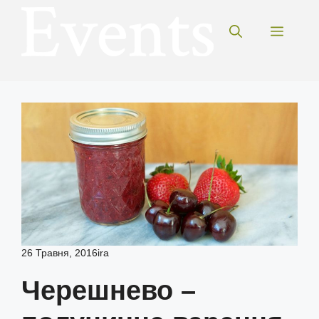
Перейти
до
Меню
вмісту
26 Травня, 2016
ira
Черешнево –