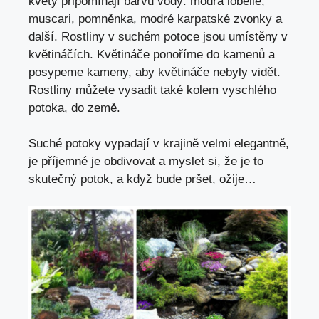
květy připomínají barvu vody: modrá lobelie,
muscari, pomněnka, modré karpatské zvonky a
další. Rostliny v suchém potoce jsou umístěny v
květináčích. Květináče ponoříme do kamenů a
posypeme kameny, aby květináče nebyly vidět.
Rostliny můžete vysadit také kolem vyschlého
potoka, do země.
Suché potoky vypadají v krajině velmi elegantně,
je příjemné je obdivovat a myslet si, že je to
skutečný potok, a když bude pršet, ožije…