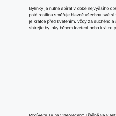
Bylinky je nutné sbírat v době nejvyššího ob
poté rostlina směřuje hlavně všechny své síl
je krátce před kvetením, vždy za suchého a
sbírejte bylinky během kvetení nebo krátce
Podívejte se na videorecept: Třešně ve vlast