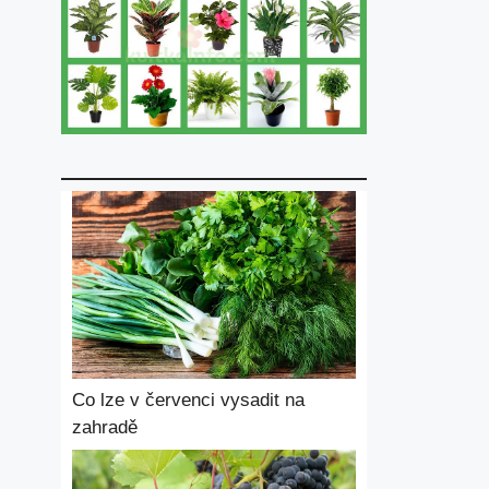
Co lze v červenci vysadit na
zahradě