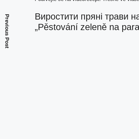
Виростити пряні трави на
Previous Post
„Pěstování zeleně na par