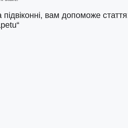
 підвіконні, вам допоможе стаття
apetu“