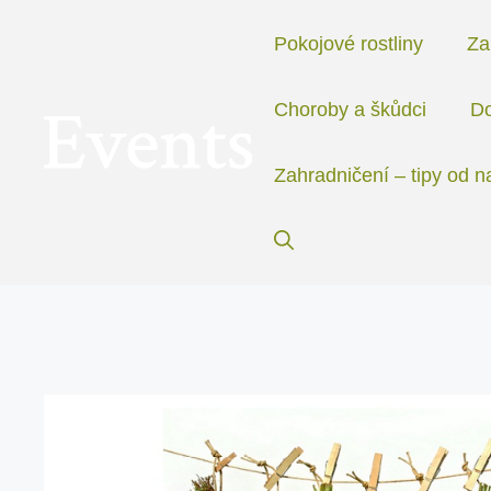
Přeskočit
na
Pokojové rostliny
Za
obsah
Choroby a škůdci
Do
Zahradničení – tipy od n