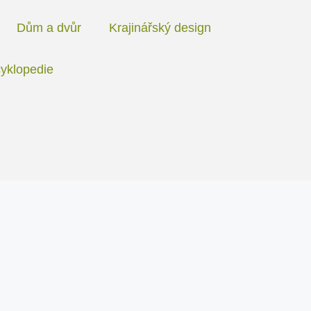
Dům a dvůr
Krajinářský design
yklopedie