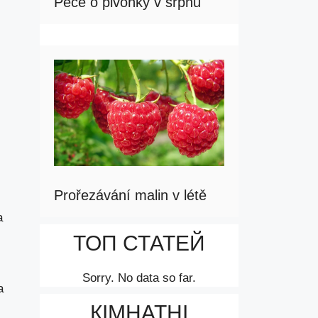
Péče o pivoňky v srpnu
Prořezávání malin v létě
a
ТОП СТАТЕЙ
Sorry. No data so far.
a
КІМНАТНІ