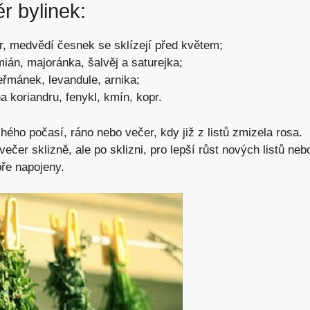
r bylinek:
r, medvědí česnek se sklízejí před květem;
ián, majoránka, šalvěj a saturejka;
eřmánek, levandule, arnika;
koriandru, fenykl, kmín, kopr.
hého počasí, ráno nebo večer, kdy již z listů zmizela rosa.
čer sklizně, ale po sklizni, pro lepší růst nových listů neb
bře napojeny.