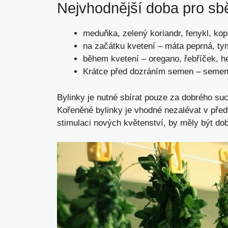
Nejvhodnější doba pro sbě
meduňka, zelený koriandr, fenykl, kop
na začátku kvetení – máta peprná, tym
během kvetení – oregano, řebříček, h
Krátce před dozráním semen – semena 
Bylinky je nutné sbírat pouze za dobrého suc
Kořeněné bylinky je vhodné nezalévat v předve
stimulaci nových květenství, by měly být do