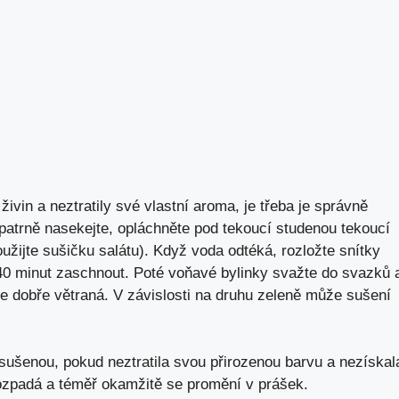
ivin a neztratily své vlastní aroma, je třeba je správně
patrně nasekejte, opláchněte pod tekoucí studenou tekoucí
žijte sušičku salátu). Když voda odtéká, rozložte snítky
40 minut zaschnout. Poté voňavé bylinky svažte do svazků 
 je dobře větraná. V závislosti na druhu zeleně může sušení
sušenou, pokud neztratila svou přirozenou barvu a nezískal
rozpadá a téměř okamžitě se promění v prášek.