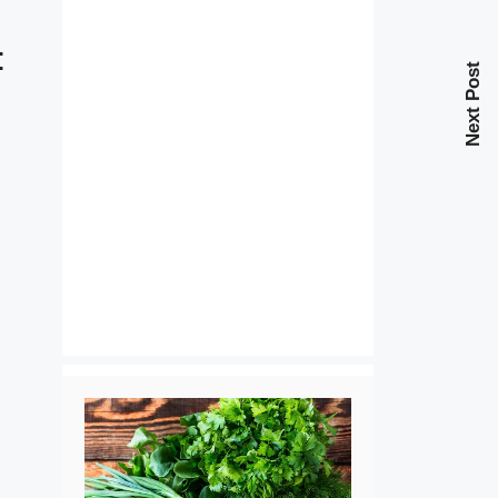
:
Next Post