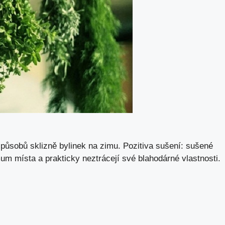
způsobů sklizně bylinek na zimu. Pozitiva sušení: sušené
mum místa a prakticky neztrácejí své blahodárné vlastnosti.