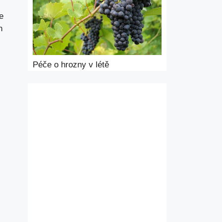
e
n
Péče o hrozny v létě