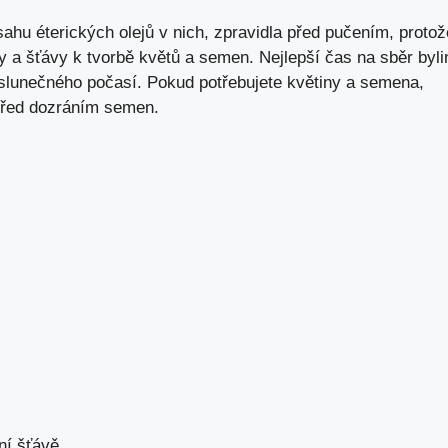
sahu éterických olejů v nich, zpravidla před pučením, protož
y a šťávy k tvorbě květů a semen. Nejlepší čas na sběr byli
 slunečného počasí. Pokud potřebujete květiny a semena,
 před dozráním semen.
ní šťávě.