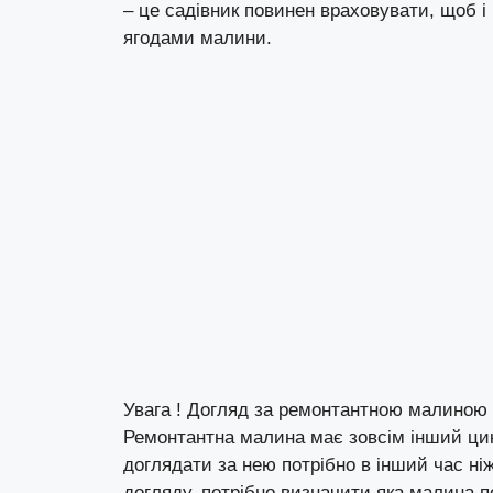
– це садівник повинен враховувати, щоб 
ягодами малини.
Увага ! Догляд за ремонтантною малиною в
Ремонтантна малина має зовсім інший цикл
доглядати за нею потрібно в інший час ні
догляду, потрібно визначити яка малина п