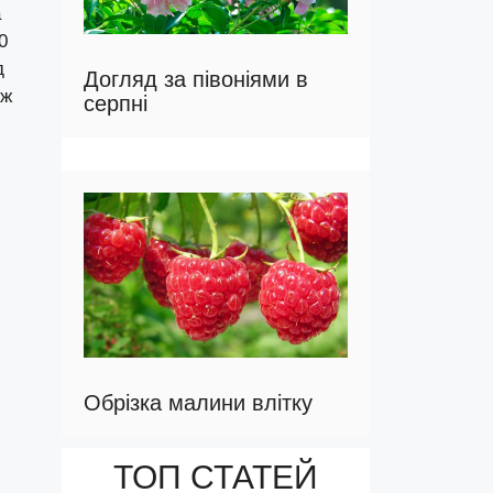
а
0
д
Догляд за півоніями в
ож
серпні
Обрізка малини влітку
ТОП СТАТЕЙ