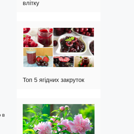
влітку
Топ 5 ягідних закруток
 в