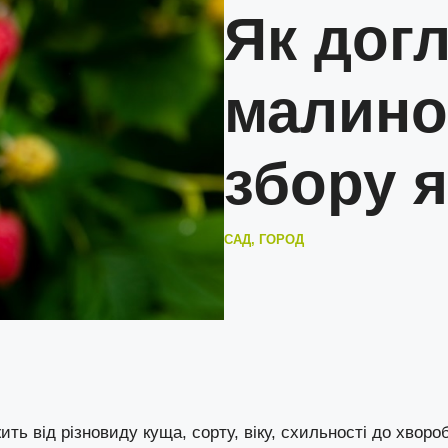
Як догл
малино
збору я
САД, ГОРОД
ть від різновиду куща, сорту, віку, схильності до хворо