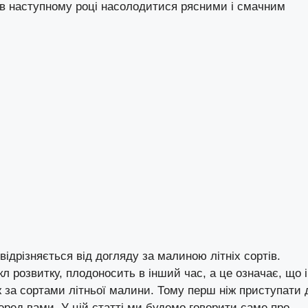
і в наступному році насолодитися рясними і смачним
ідрізняється від догляду за малиною літніх сортів.
 розвитку, плодоносить в інший час, а це означає, що і
ж за сортами літньої малини. Тому перш ніж приступати 
еред вами. У цій статті ми будемо говорити саме про