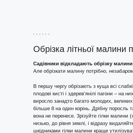
. . . . . .
Обрізка літньої малини п
Садівники відкладають обрізку малин
Але обрізкати малину потрібно, незабаром
В першу чергу обрізають з куща всі слабкі
плодові кисті і здерев’янілі пагони – на н
виросло занадто багато молодих, великих 
більше 8 на один корінь. Дрібну поросль 
вона не перенесе. Зрізуйте гілки малини 
низько, до рівня землі, і відразу видаляйте
шкідниками гілки малини краще утилізува