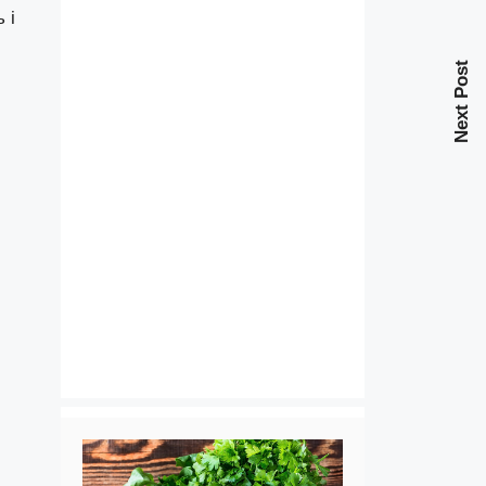
 і
Next Post