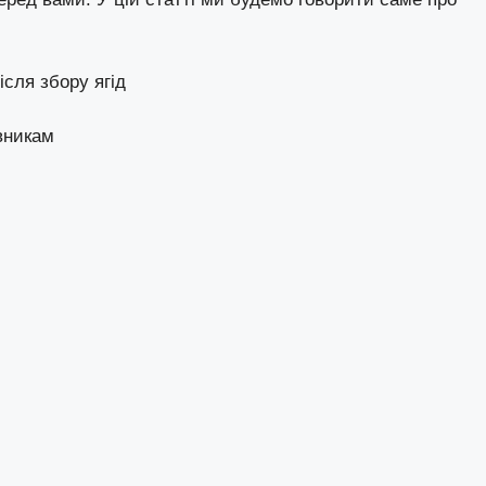
сля збору ягід
вникам