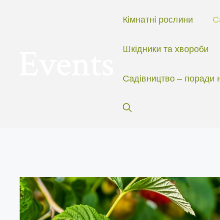
Перейти
до
Кімнатні рослини
С
вмісту
Шкідники та хвороби
Садівництво – поради 