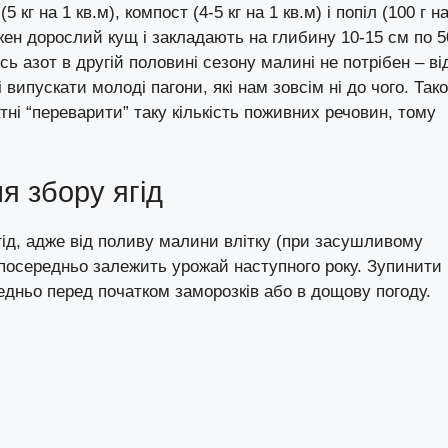
5 кг на 1 кв.м), компост (4-5 кг на 1 кв.м) і попіл (100 г н
жен дорослий кущ і закладають на глибину 10-15 см по 5
сь азот в другій половині сезону малині не потрібен – ві
випускати молоді пагони, які нам зовсім ні до чого. Так
тні “переварити” таку кількість поживних речовин, тому
.
я збору ягід
гід, адже від поливу малини влітку (при засушливому
езпосередньо залежить урожай наступного року. Зупинити
едньо перед початком заморозків або в дощову погоду.