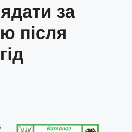
ядати за
ю після
гід
б