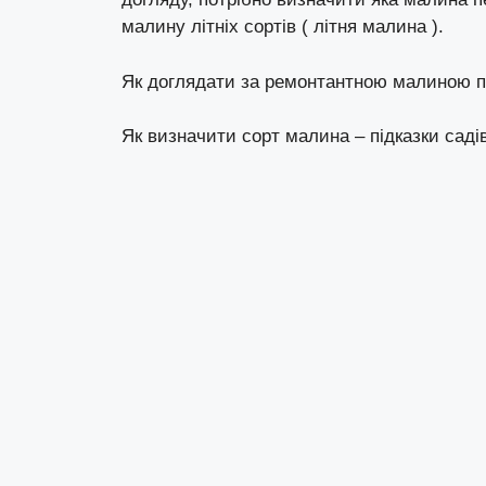
малину літніх сортів ( літня малина ).
Як доглядати за ремонтантною малиною пі
Як визначити сорт малина – підказки саді