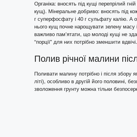
Органіка: вносять під кущі перепрілий гній (
кущ). Мінеральне добриво: вносять під ко
г суперфосфату і 40 г сульфату калію. А о
нього кущ почне нарощувати зелену масу і 
важливо пам’ятати, що молоді кущі не зда
“порції” для них потрібно зменшити вдвічі
Полив річної малини післ
Поливати малину потрібно і після збору я
літі), особливо в другій його половині, б
зволоження грунту можна тільки безпосер