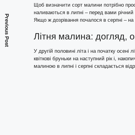
Щоб визначити сорт малини потрібно прост
наливаються в липні – перед вами річний (
Previous Post
Якщо ж дозрівання почалося в серпні – на
Літня малина: догляд, о
У другій половині літа і на початку осені 
квіткові бруньки на наступний рік і, нако
малиною в липні і серпні складається відр