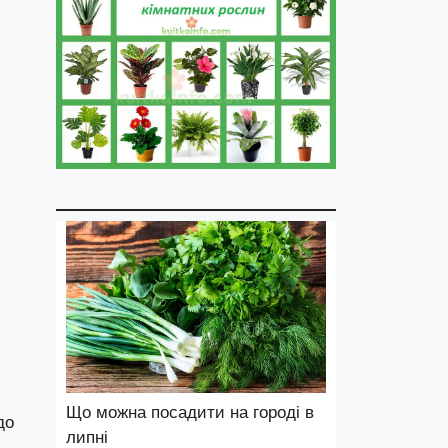
Що можна посадити на городі в
до
липні