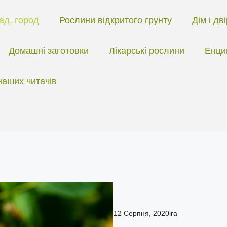
ад, город
Рослини відкритого грунту
Дім і дв
Домашні заготовки
Лікарські рослини
Енци
наших читачів
12 Серпня, 2020
ira