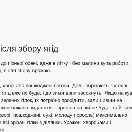
ісля збору ягід
и
до пізньої осені, адже в літку і без малини купа роботи.
, після збору врожаю.
, хворі або пошкоджені пагони. Далі, обрізають засохлі
их ягід вже не буде, і до зими вони засохнуть. Якщо на ку
зелених гілок, їх потрібно прорідити, залишивши не
також бажано видалити – врожаю на ній не буде, та й зи
(хворі, пошкоджені, сухі, молоду поросль) максимально
 всі зрізані гілки з ділянки. Уражені хворобами і
ти.