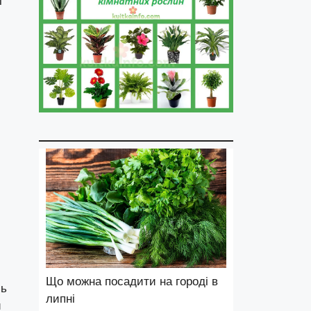
і
Що можна посадити на городі в
сь
липні
и