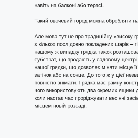
навіть на балконі або терасі.
Такий овочевий город можна обробляти на
Але мова тут не про традиційну «високу г
з кількох послідовно покладених шарів – г
нашому ж випадку грядка також розташова
субстрат, що продають у садовому центрі.
нашої грядки, що дозволяє міняти місце ї
затінок або на сонце. До того ж у цієї нез
повністю знімати. Грядка має рамну конст
чого використовують два окремих ящики д
коли настає час проріджувати весінні зас
місцем новій розсаді.