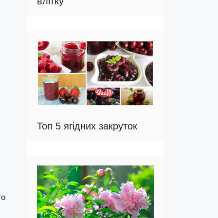
влітку
Топ 5 ягідних закруток
го