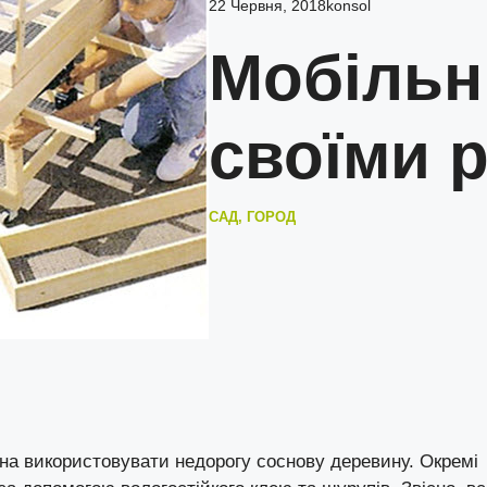
22 Червня, 2018
konsol
Мобільн
своїми 
САД, ГОРОД
жна використовувати недорогу соснову деревину. Окремі