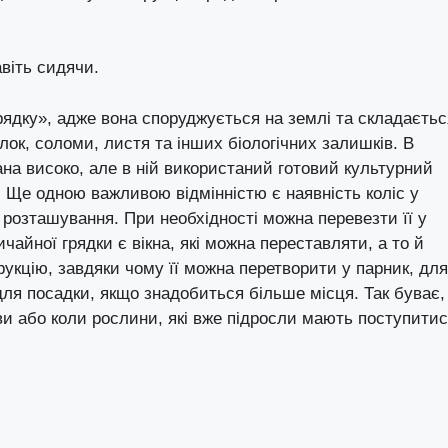
віть сидячи.
рядку», адже вона споруджується на землі та складаєтьс
ілок, соломи, листя та інших біологічних залишків. В
на високо, але в ній використаний готовий культурний
 Ще одною важливою відмінністю є наявність коліс у
ї розташування. При необхідності можна перевезти її у
вичайної грядки є вікна, які можна переставляти, а то й
рукцію, завдяки чому її можна перетворити у парник, для
ля посадки, якщо знадобиться більше місця. Так буває,
іви або коли рослини, які вже підросли мають поступити