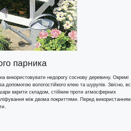
ого парника
жна використовувати недорогу соснову деревину. Окремі
а допомогою вологостійкого клею та шурупів. Звісно, вс
а шари вкрити складом, стійким проти атмосферних
шліфування між двома покриттями. Перед використанням
ти.