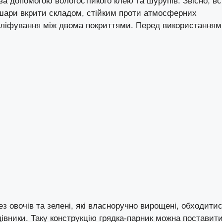
а допомогою вологостійкого клею та шурупів. Звісно, вс
а шари вкрити складом, стійким проти атмосферних
шліфування між двома покриттями. Перед використанням
з овочів та зелені, які власноручно вирощені, обходити
івники. Таку конструкцію грядка-парник можна поставит