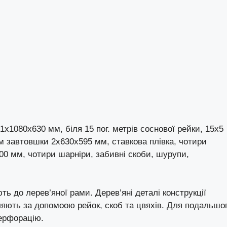
х1080х630 мм, біля 15 пог. метрів соснової рейки, 15х5
мм завтовшки 2х630х595 мм, ставкова плівка, чотири
0 мм, чотири шарніри, забивні скоби, шурупи,
ть до лерев’яної рами. Дерев’яні деталі конструкції
ляють за допомоою рейок, скоб та цвяхів. Для подальшо
перфорацію.