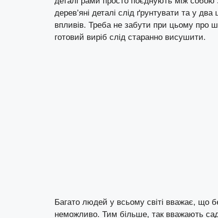
деталі рами просто поєднують між собою з
дерев’яні деталі слід ґрунтувати та у дв
впливів. Треба не забути при цьому про 
готовий виріб слід старанно висушити.
Багато людей у всьому світі вважає, що бе
неможливо. Тим більше, так вважають сад