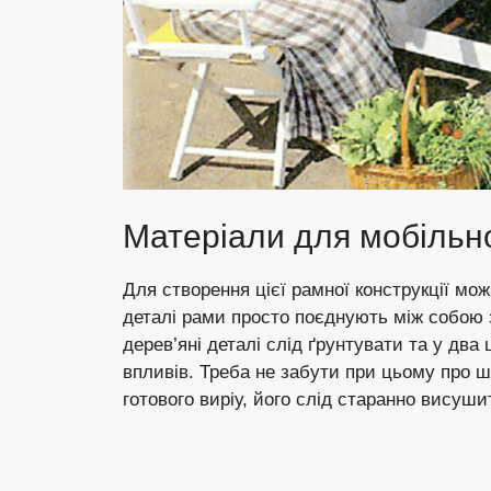
Матеріали для мобільн
Для створення цієї рамної конструкції мо
деталі рами просто поєднують між собою з
дерев’яні деталі слід ґрунтувати та у дв
впливів. Треба не забути при цьому про 
готового виріу, його слід старанно висуши