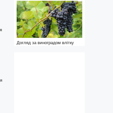
я
Догляд за виноградом влітку
ся