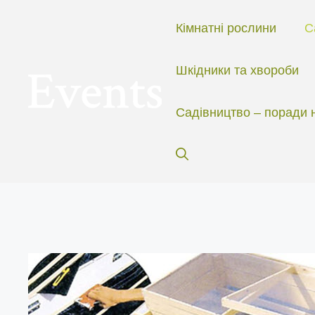
Перейти
до
Кімнатні рослини
С
вмісту
Шкідники та хвороби
Садівництво – поради 