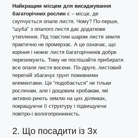
Найкращим місцем для висаджування
багаторічних рослин
є – місце, де
скупчується опале листя. Чому? По-перше,
“шуба” з опалого листя дає додаткове
утеплення. Під товстим шаром листя земля
практично не промерзає. А це означає, що
коріння і нижнє листя багаторічників добре
перезимують. Тому не поспішайте прибирати
все опале листя восени. По-друге, листовий
перегній збагачує грунт поживними
елементами. Це “подобається” не тільки
рослинам, але і дощовим хробакам, які
активно риють землю на цих ділянках,
покращуючи її структуру і підвищуючи
повітро-і вологопроникність.
2. Що посадити із Зх