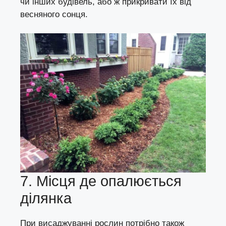
чи інших будівель, або ж прикривати їх від
весняного сонця.
7. Місця де опалюється
ділянка
При висаджуванні рослин потрібно також