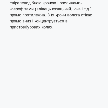
спіралеподібною кроною і рослинами-
ксерофітами (ялівець козацький, юка і т.д.)
прямо протилежна. З їх крони волога стікає
прямо вниз і концентрується в
пристовбурових колах.