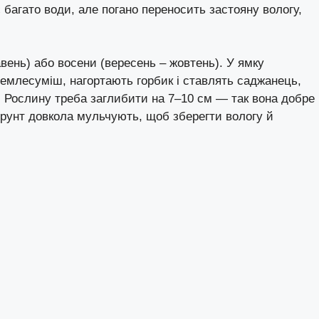
 багато води, але погано переносить застояну вологу,
авень) або восени (вересень – жовтень). У ямку
емлесуміш, нагортають горбик і ставлять саджанець,
 Рослину треба заглибити на 7–10 см — так вона добре
Ґрунт довкола мульчують, щоб зберегти вологу й