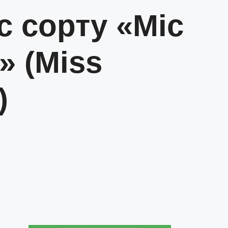
с сорту «Міс
» (Miss
)