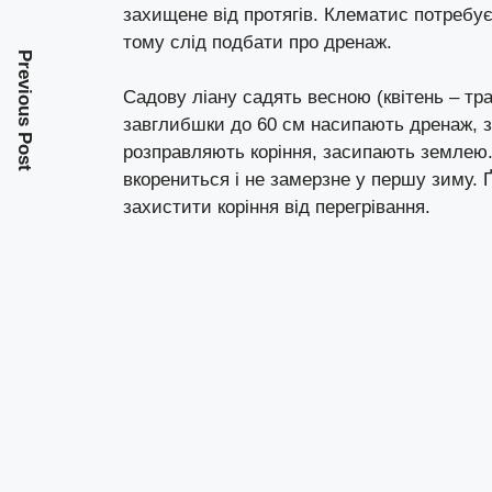
захищене від протягів. Клематис потребує
тому слід подбати про дренаж.
Previous Post
Садову ліану садять весною (квітень – тр
завглибшки до 60 см насипають дренаж, з
розправляють коріння, засипають землею.
вкорениться і не замерзне у першу зиму. 
захистити коріння від перегрівання.