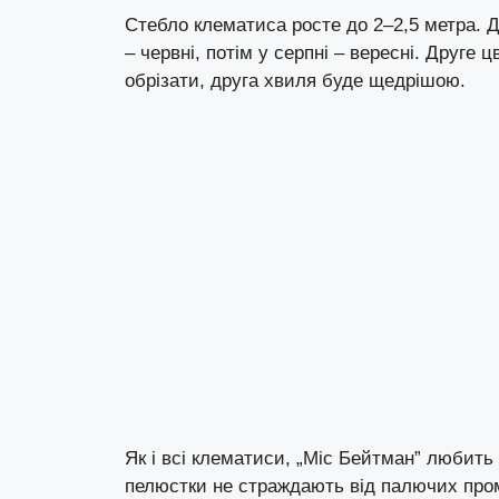
Стебло клематиса росте до 2–2,5 метра. Д
– червні, потім у серпні – вересні. Друге 
обрізати, друга хвиля буде щедрішою.
Як і всі клематиси, „Міс Бейтман” любить 
пелюстки не страждають від палючих пром