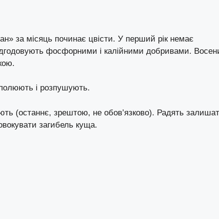
н» за місяць починає цвісти. У перший рік немає
підгодовують фосфорними і калійними добривами. Восен
кою.
полюють і розпушують.
ють (останнє, зрештою, не обов’язково). Радять залиша
овокувати загибель куща.