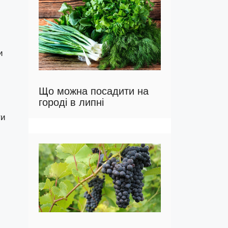
и
Що можна посадити на
городі в липні
ти