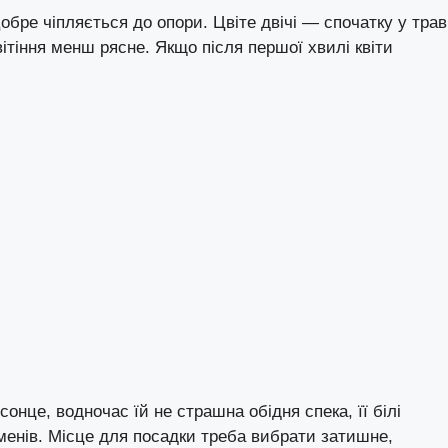
обре чіпляється до опори. Цвіте двічі — спочатку у трав
цвітіння менш рясне. Якщо після першої хвилі квіти
сонце, водночас їй не страшна обідня спека, її білі
енів. Місце для посадки треба вибрати затишне,