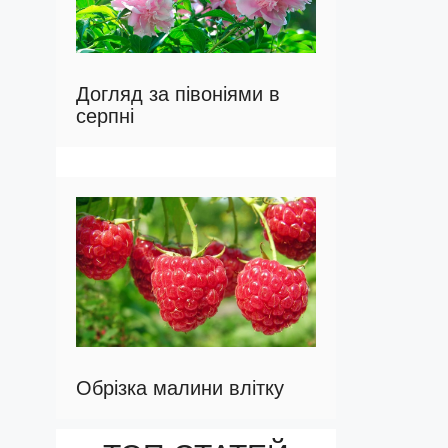
Догляд за півоніями в
серпні
Обрізка малини влітку