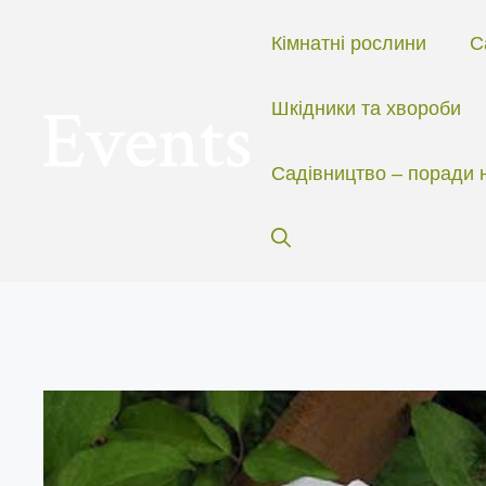
Перейти
до
Кімнатні рослини
С
вмісту
Шкідники та хвороби
Садівництво – поради 