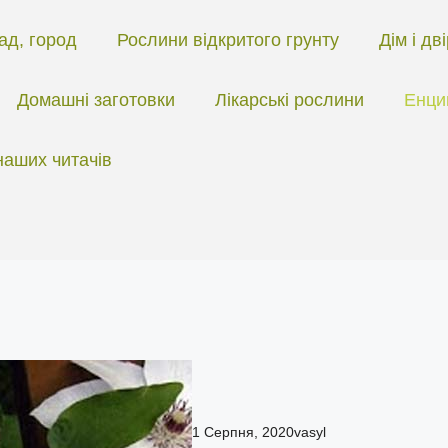
ад, город
Рослини відкритого грунту
Дім і дв
Домашні заготовки
Лікарські рослини
Енци
наших читачів
1 Серпня, 2020
vasyl