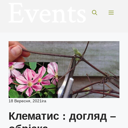
Перейти
до
Меню
вмісту
18 Вересня, 2021
ira
Клематис : догляд –