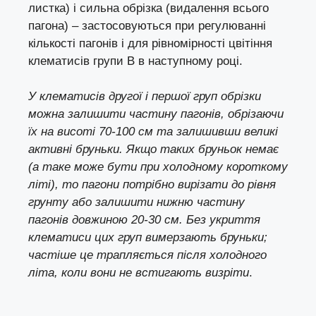
листка) і сильна обрізка (видалення всього
пагона) – застосовуються при регулюванні
кількості пагонів і для рівномірності цвітіння
клематисів групи В в наступному році.
У клематисів другої і першої груп обрізки
можна залишити частину пагонів, обрізаючи
їх на висоті 70-100 см та залишивши великі
активні бруньки. Якщо таких бруньок немає
(а таке може бути при холодному короткому
літі), то пагони потрібно вирізати до рівня
грунту або залишити нижню частину
пагонів довжиною 20-30 см. Без укриття
клематиси цих груп вимерзають бруньки;
частіше це трапляється після холодного
літа, коли вони не встигають визріти
.