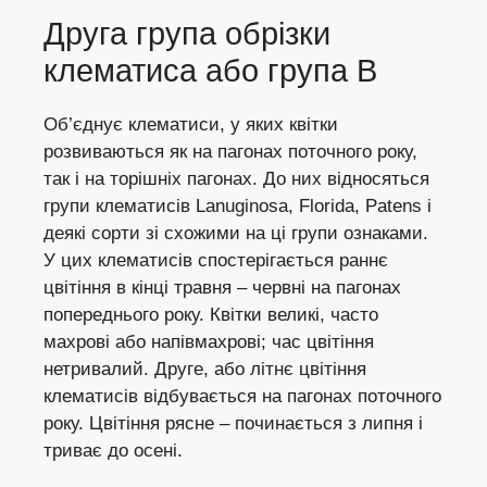
Друга група обрізки
клематиса або група В
Об’єднує клематиси, у яких квітки
розвиваються як на пагонах поточного року,
так і на торішніх пагонах. До них відносяться
групи клематисів Lanuginosa, Florida, Patens і
деякі сорти зі схожими на ці групи ознаками.
У цих клематисів спостерігається раннє
цвітіння в кінці травня – червні на пагонах
попереднього року. Квітки великі, часто
махрові або напівмахрові; час цвітіння
нетривалий. Друге, або літнє цвітіння
клематисів відбувається на пагонах поточного
року. Цвітіння рясне – починається з липня і
триває до осені.