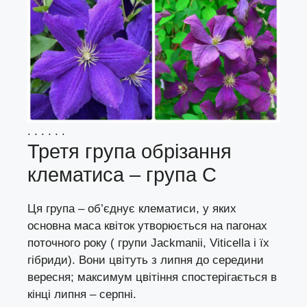
. . . . . .
Третя група обрізання
клематиса – група С
Ця група – об’єднує клематиси, у яких
основна маса квіток утворюється на пагонах
поточного року ( групи Jackmanii, Viticella і їх
гібриди). Вони цвітуть з липня до середини
вересня; максимум цвітіння спостерігається в
кінці липня – серпні.