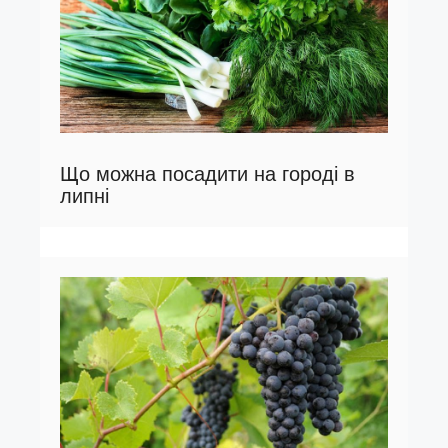
Що можна посадити на городі в
липні