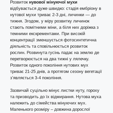
Розвиток
нувової мінуючої мухи
відбувається дуже швидко: стадія ембріону в
нутової мухи триває 2-3 дні, личинки — до
тижня. Згодом, у міру розвитку личинок
стають помітними міни, а біля них доріжка з
темними екскрементами. При високій
концентрації зменшується фотосинтетична
діяльність та сповільнюється розвиток
рослин. Розвинута гусінь падає на землю де
перетворюється на два тижні у лялечку.
Розвиток одного покоління нутових мух
триває 21-25 днів, а протягом сезону вегетації
з’являється 3-4 покоління.
Зазвичай суцільно мінує листки нуту, гороху
та призводить до їх відмирання. Нутова муха
належить до сімейства мінуючих мух.
Маленького розміру – довжина дорослої