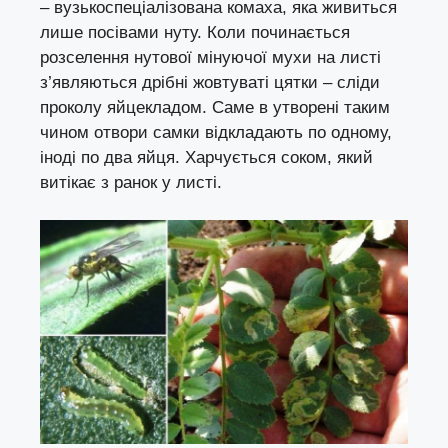
– вузькоспеціалізована комаха, яка живиться
лише посівами нуту. Коли починається
розселення нутової мінуючої мухи на листі
з’являються дрібні жовтуваті цятки – сліди
проколу яйцекладом. Саме в утворені таким
чином отвори самки відкладають по одному,
іноді по два яйця. Харчується соком, який
витікає з ранок у листі.