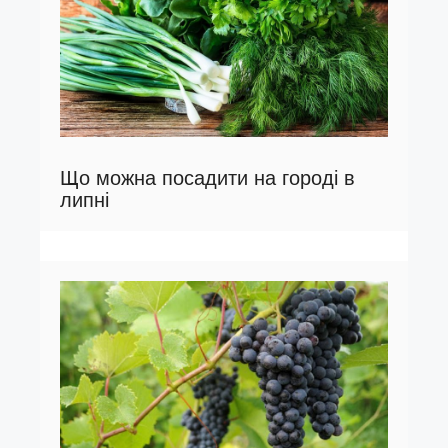
Що можна посадити на городі в
липні