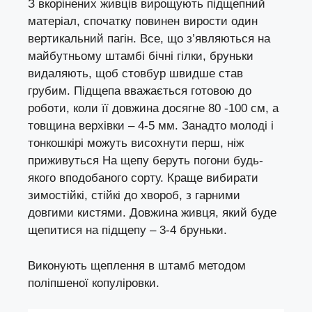
З вкорінених живців вирощують підщепний
матеріал, спочатку повинен вирости один
вертикальний пагін. Все, що з’являються на
майбутньому штамбі бічні гілки, бруньки
видаляють, щоб стовбур швидше став
грубим. Підщепа вважається готовою до
роботи, коли її довжина досягне 80 -100 см, а
товщина верхівки – 4-5 мм. Занадто молоді і
тонкошкірі можуть висохнути перш, ніж
приживуться На щепу беруть погони будь-
якого вподобаного сорту. Краще вибирати
зимостійкі, стійкі до хвороб, з гарними
довгими кистями. Довжина живця, який буде
щепитися на підщепу – 3-4 бруньки.
Виконують щеплення в штамб методом
поліпшеної копуліровки.