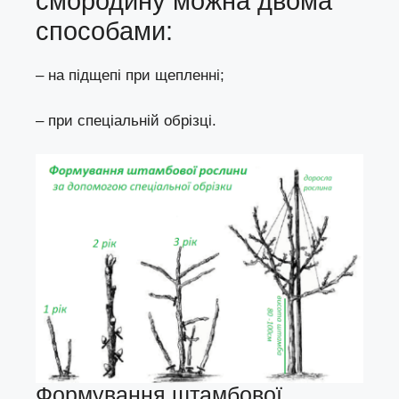
смородину можна двома
способами:
– на підщепі при щепленні;
– при спеціальній обрізці.
Формування штамбової