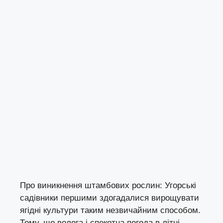
Про виникнення штамбових рослин: Угорські
садівники першими здогадалися вирощувати
ягідні культури таким незвичайним способом.
Тому, що волога і спекотна погода в літні