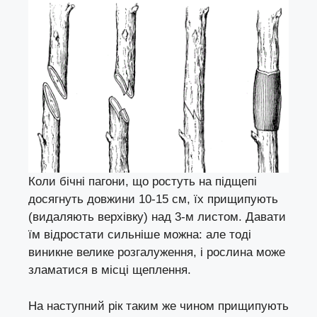
Коли бічні пагони, що ростуть на підщепі
досягнуть довжини 10-15 см, їх прищипують
(видаляють верхівку) над 3-м листом. Давати
їм відростати сильніше можна: але тоді
виникне велике розгалуження, і рослина може
зламатися в місці щеплення.
На наступний рік таким же чином прищипують