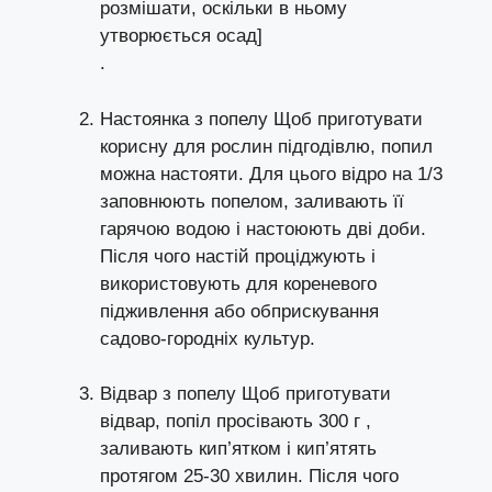
розмішати, оскільки в ньому
утворюється осад]
.
Настоянка з попелу Щоб приготувати
корисну для рослин підгодівлю, попил
можна настояти. Для цього відро на 1/3
заповнюють попелом, заливають її
гарячою водою і настоюють дві доби.
Після чого настій проціджують і
використовують для кореневого
підживлення або обприскування
садово-городніх культур.
Відвар з попелу Щоб приготувати
відвар, попіл просівають 300 г ,
заливають кип’ятком і кип’ятять
протягом 25-30 хвилин. Після чого