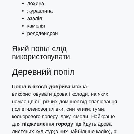
лохина
журавлина
азалія
камелія
рододендрон
Який попіл слід
використовувати
Деревний попіл
Попіл в якості добрива
можна
використовувати дрова і колоди, на яких
немає цвілі і різних домішок від спалювання
поліетиленової плівки, синтетики, гуми,
кольорового паперу, лаку, смоли. Найкраще
для
підживлення городу
підійдуть дрова
листяних культур(в них найбільше калію), а