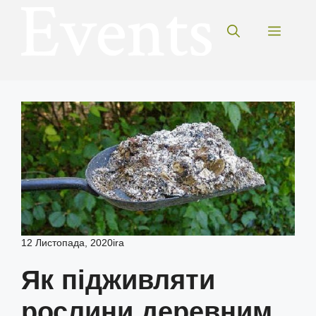
Перейти
до
Меню
вмісту
12 Листопада, 2020
ira
Як підживляти
рослини деревним