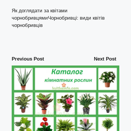
Як доглядати за квітами
чорнобривцями
Чорнобривці: види квітів
чорнобривців
Previous Post
Next Post