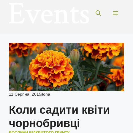
Перейти
до
Меню
вмісту
11 Серпня, 2015
ilona
Коли садити квіти
чорнобривці
РОСЛИНИ ВІДКРИТОГО ГРУНТУ