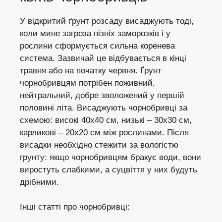
У відкритий ґрунт розсаду висаджують тоді,
коли мине загроза пізніх заморозків і у
рослини сформується сильна коренева
система. Зазвичай це відбувається в кінці
травня або на початку червня. Ґрунт
чорнобривцям потрібен поживний,
нейтральний, добре зволожений у першій
половині літа. Висаджують чорнобривці за
схемою: високі 40х40 см, низькі – 30х30 см,
карликові – 20х20 см між рослинами. Після
висадки необхідно стежити за вологістю
грунту: якщо чорнобривцям бракує води, вони
виростуть слабкими, а суцвіття у них будуть
дрібними.
Інші статті про чорнобривці: