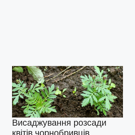
Висаджування розсади
квітів чорнобривців