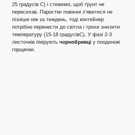
25 градусів С) і стежимо, щоб ґрунт не
пересихав. Паростки повинні з’явитися не
пізніше ніж за тиждень, тоді контейнер
потрібно перенести до світла і трохи знизити
температуру (15-18 градусівС). У фазі 2-3
листочків пікірують
чорнобривці
у поодинокі
горщечки.