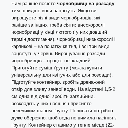
Чим раніше посієте
чорнобривці на розсаду
тим швидше вони зацвітуть. Якщо ви
вирощуєте різні види чорнобривців, які
раніше за інших треба сіяти: високорослі
чорнобривці у кінці лютого ( у них довший
термін достигання), чорнобривці низькорослі і
карликові – на початку квітня, і всі три види
зацвітуть у червні. Вирощування розсади
чорнобривців – процес нескладний.
Приготуйте суміш ґрунту (можна купити
універсальну для квітучих або для розсади).
Підготуйте контейнер, зробіть дренажний
отвір для зливу зайвої води. На відстані 1,5-2
см одна від одної зробіть заглибини,
розкладіть у них насіння і присипте
невеликим шаром ґрунту. Поливати потрібно
дуже обережно, щоб вода не вимила насіння з
ґрунту. Контейнер ставимо у тепле місце (22-