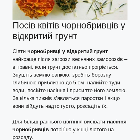
Посів квітів чорнобривців у
відкритий грунт
Сіяти
чорнобривці у відкритий грунт
найкраще після загрози весняних заморозків –
в травні, коли грунт достатньо прогріється.
Зпушіть землю сапкою, зробіть борозну
глибиною приблизно до 5 см, налийте туди
води, посійте насіння і присипте його землею.
За кілька тижнів з’являться паростки і якщо
вони зійдуть надто густо, розсадіть їх.
Для більш раннього цвітіння висівати
насіння
чорнобривців
потрібно у кінці лютого на
розсаду.