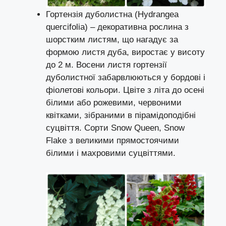
Гортензія дуболистна (Hydrangea
quercifolia) – декоративна рослина з
шорстким листям, що нагадує за
формою листя дуба, виростає у висоту
до 2 м. Восени листя гортензії
дуболистної забарвлюються у бордові і
фіолетові кольори. Цвіте з літа до осені
білими або рожевими, червоними
квітками, зібраними в пірамідоподібні
суцвіття. Сорти Snow Queen, Snow
Flake з великими прямостоячими
білими і махровими суцвіттями.