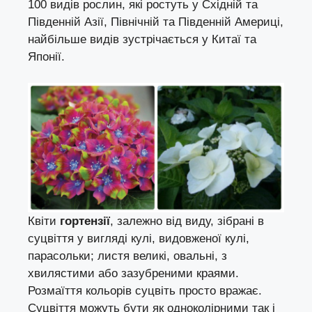
100 видів рослин, які ростуть у Східній та
Південній Азії, Північній та Південній Америці,
найбільше видів зустрічається у Китаї та
Японії.
Квіти
гортензії
, залежно від виду, зібрані в
суцвіття у вигляді кулі, видовженої кулі,
парасольки; листя великі, овальні, з
хвилястими або зазубреними краями.
Розмаїття кольорів суцвіть просто вражає.
Суцвіття можуть бути як одноколірними так і