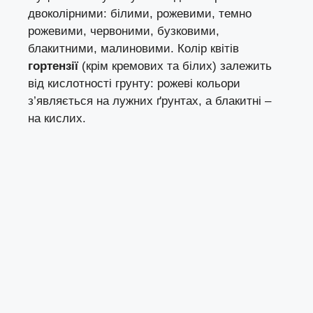
двоколірними: білими, рожевими, темно
рожевими, червоними, бузковими,
блакитними, малиновими. Колір квітів
гортензії
(крім кремових та білих) залежить
від кислотності грунту: рожеві кольори
з’являється на лужних ґрунтах, а блакитні –
на кислих.