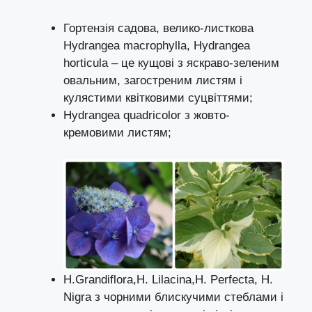
Гортензія садова, велико-листкова
Hydrangea macrophylla, Hydrangea
horticula – це кущові з яскраво-зеленим
овальним, загостреним листям і
кулястими квітковими суцвіттями;
Hydrangea quadricolor з жовто-
кремовими листям;
H.Grandiflora,H. Lilacina,H. Perfecta, H.
Nigra з чорними блискучими стеблами і