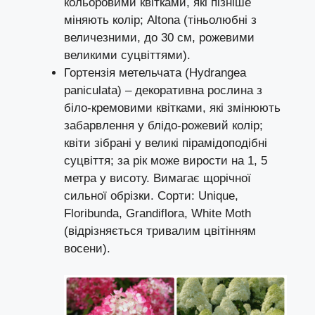
кольоровими квітками, які пізніше
міняють колір; Altona (тіньолюбні з
величезними, до 30 см, рожевими
великими суцвіттями).
Гортензія метельчата (Hydrangea
paniculata) – декоративна рослина з
біло-кремовими квітками, які змінюють
забарвлення у блідо-рожевий колір;
квіти зібрані у великі пірамідоподібні
суцвіття; за рік може вирости на 1, 5
метра у висоту. Вимагає щорічної
сильної обрізки. Сорти: Unique,
Floribunda, Grandiflora, White Moth
(відрізняється тривалим цвітінням
восени).