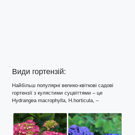
Види гортензій:
Найбільш популярні велико-квіткові садові
гортензії з кулястими суцвіттями – це
Hydrangea macrophylla, H.horticula, –