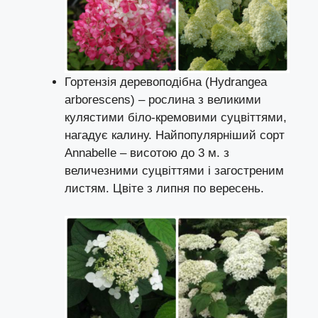
Гортензія деревоподібна (Hydrangea
arborescens) – рослина з великими
кулястими біло-кремовими суцвіттями,
нагадує калину. Найпопулярніший сорт
Annabelle – висотою до 3 м. з
величезними суцвіттями і загостреним
листям. Цвіте з липня по вересень.