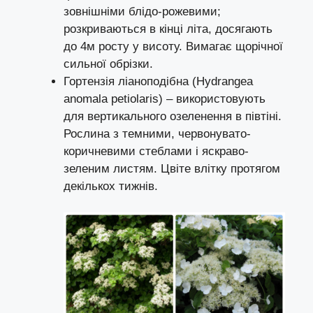
зовнішніми блідо-рожевими;
розкриваються в кінці літа, досягають
до 4м росту у висоту. Вимагає щорічної
сильної обрізки.
Гортензія ліаноподібна (Hydrangea
anomala petiolaris) – використовують
для вертикального озеленення в півтіні.
Рослина з темними, червонувато-
коричневими стеблами і яскраво-
зеленим листям. Цвіте влітку протягом
декількох тижнів.